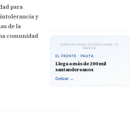
idad para
 intolerancia y
as de la
 una comunidad
ESPACIO PUBLICITARIO PARA TU
MARCA
EL FRENTE · PAUTA
Llega a más de 200 mil
santandereanos
Cotizar →