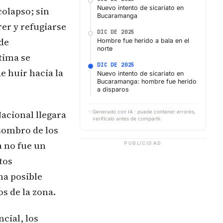
Nuevo intento de sicariato en
colapso; sin
Bucaramanga
er y refugiarse
DIC DE 2025
 de
Hombre fue herido a bala en el
norte
tima se
DIC DE 2025
e huir hacia la
Nuevo intento de sicariato en
Bucaramanga: hombre fue herido
a disparos
Nacional llegara
✨
Generado con IA · puede contener errores,
verifícalo antes de compartir.
asombro de los
a no fue un
PUBLICIDAD
tos
na posible
s de la zona.
cial, los