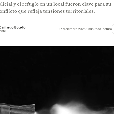
licial y el refugio en un local fueron clave para su
nflicto que refleja tensiones territoriales.
Camargo Botello
17 diciembre 2025
·
1 min read lectura
rente