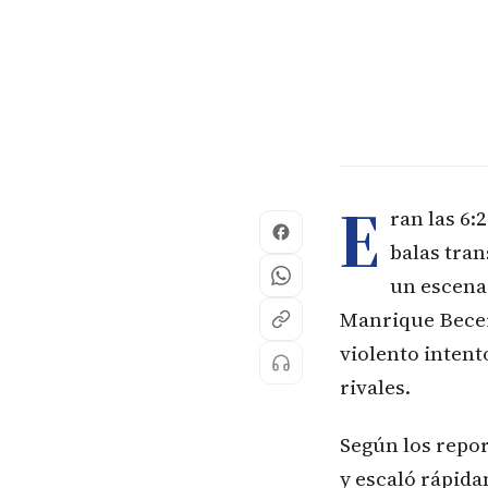
E
ran las 6:
balas tran
un escenar
Manrique Becerr
violento intent
rivales.
Según los repor
y escaló rápida