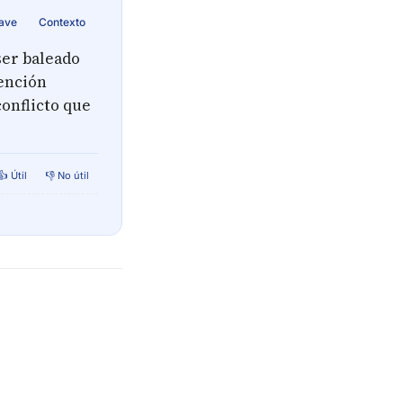
lave
Contexto
ser baleado
vención
conflicto que
👍 Útil
👎 No útil