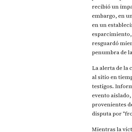
recibió un impa
embargo, en un 
en un estableci
esparcimiento, 
resguardó mient
penumbra de las
La alerta de la
al sitio en tie
testigos. Infor
evento aislado,
provenientes d
disputa por "fr
Mientras la víc