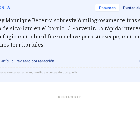
N IA
Resumen
Puntos c
ey Manrique Becerra sobrevivió milagrosamente tras 
 de sicariato en el barrio El Porvenir. La rápida inter
 refugio en un local fueron clave para su escape, en un 
ones territoriales.
 artículo · revisado por redacción
ede contener errores, verifícalo antes de compartir.
PUBLICIDAD