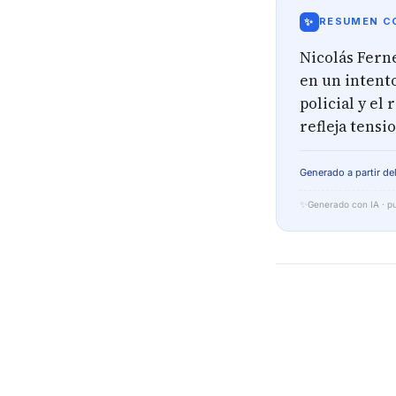
✨
RESUMEN CO
Nicolás Fern
en un intento
policial y el
refleja tensi
Generado a partir del
✨
Generado con IA · pu