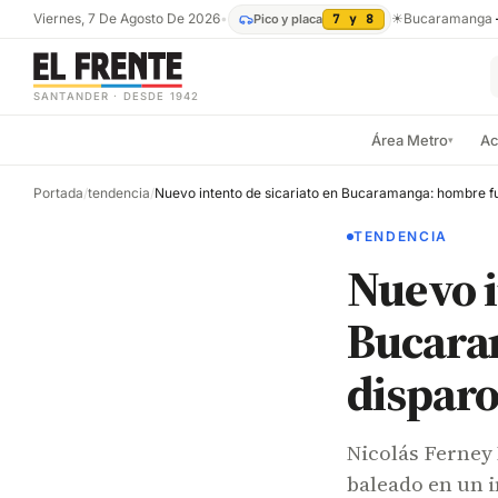
Viernes, 7 De Agosto De 2026
•
☀
Bucaramanga
Pico y placa
7 y 8
SANTANDER · DESDE 1942
Área Metro
Ac
▾
Portada
/
tendencia
/
TENDENCIA
Nuevo i
Bucara
disparo
Nicolás Ferney
baleado en un i