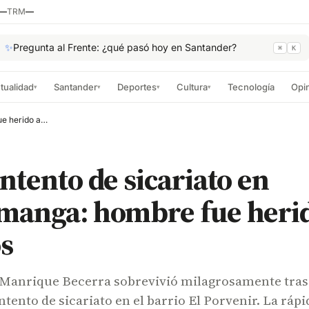
—
TRM
—
✨
Pregunta al Frente: ¿qué pasó hoy en Santander?
⌘
K
tualidad
Santander
Deportes
Cultura
Tecnología
Opi
▾
▾
▾
▾
Nuevo intento de sicariato en Bucaramanga: hombre fue herido a disparos
ntento de sicariato en
manga: hombre fue herid
s
 Manrique Becerra sobrevivió milagrosamente tras
ntento de sicariato en el barrio El Porvenir. La rápi