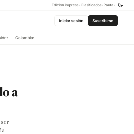
Edición impresa
•
Clasificados
•
Pauta
•
Iniciar sesión
Suscribirse
nión
Colombia
▾
▾
o a
 ser
da