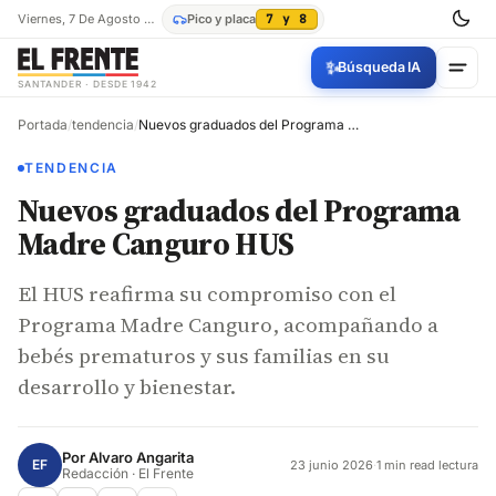
Viernes, 7 De Agosto De 2026
Pico y placa
7 y 8
✨
Búsqueda IA
SANTANDER · DESDE 1942
Portada
/
tendencia
/
Nuevos graduados del Programa Madre Canguro HUS
TENDENCIA
Nuevos graduados del Programa
Madre Canguro HUS
El HUS reafirma su compromiso con el
Programa Madre Canguro, acompañando a
bebés prematuros y sus familias en su
desarrollo y bienestar.
Por
Alvaro Angarita
EF
23 junio 2026
·
1 min read lectura
Redacción · El Frente