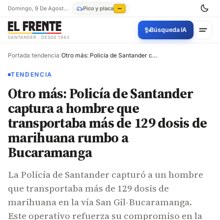
Domingo, 9 De Agosto De 2026
Pico y placa
—
✨
Búsqueda IA
SANTANDER · DESDE 1942
Portada
/
tendencia
/
Otro más: Policía de Santander captura a hombre que transportaba más de 129 dosis de marihuana rumbo a Bucaramanga
TENDENCIA
Otro más: Policía de Santander
captura a hombre que
transportaba más de 129 dosis de
marihuana rumbo a
Bucaramanga
La Policía de Santander capturó a un hombre
que transportaba más de 129 dosis de
marihuana en la vía San Gil-Bucaramanga.
Este operativo refuerza su compromiso en la