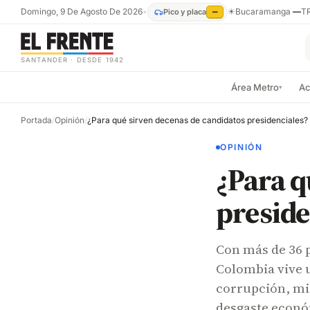
Domingo, 9 De Agosto De 2026
•
☀
Bucaramanga
—
T
Pico y placa
—
SANTANDER · DESDE 1942
Área Metro
Ac
▾
Portada
/
Opinión
/
¿Para qué sirven decenas de candidatos presidenciales?
OPINIÓN
¿Para q
preside
Con más de 36 p
Colombia vive u
corrupción, mie
desgaste econó