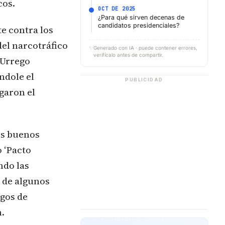
cos.
OCT DE 2025
¿Para qué sirven decenas de
candidatos presidenciales?
e contra los
del narcotráfico
✨
Generado con IA · puede contener errores,
verifícalo antes de compartir.
 Urrego
ndole el
PUBLICIDAD
garon el
os buenos
 ‘Pacto
ndo las
y de algunos
egos de
n.