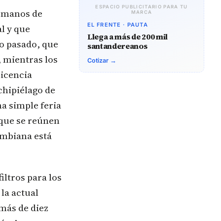
ESPACIO PUBLICITARIO PARA TU
n manos de
MARCA
EL FRENTE · PAUTA
l y que
Llega a más de 200 mil
o pasado, que
santandereanos
, mientras los
Cotizar →
licencia
chipiélago de
na simple feria
 que se reúnen
ombiana está
iltros para los
la actual
más de diez