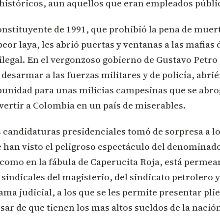
 históricos, aun aquellos que eran empleados públi
nstituyente de 1991, que prohibió la pena de muert
peor laya, les abrió puertas y ventanas a las mafias 
 ilegal. En el vergonzoso gobierno de Gustavo Petro
esarmar a las fuerzas militares y de policía, abrié
punidad para unas milicias campesinas que se abro
ertir a Colombia en un país de miserables.
s candidaturas presidenciales tomó de sorpresa a l
 han visto el peligroso espectáculo del denominado
 como en la fábula de Caperucita Roja, está permea
sindicales del magisterio, del sindicato petrolero 
rama judicial, a los que se les permite presentar pli
esar de que tienen los mas altos sueldos de la nació