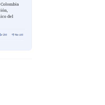
, Colombia
ción,
ico del
👍 Útil
👎 No útil