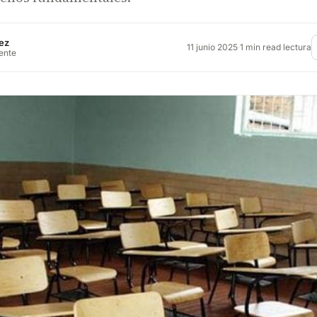
ez
11 junio 2025
·
1 min read lectura
rente