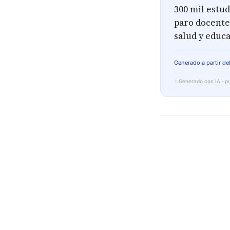
300 mil estud
paro docente 
salud y educ
Generado a partir del
✨
Generado con IA · pu