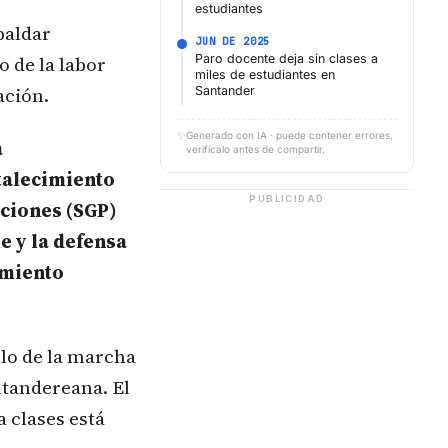
estudiantes
paldar
JUN DE 2025
o de la labor
Paro docente deja sin clases a
miles de estudiantes en
ación.
Santander
✨
Generado con IA · puede contener errores,
a
verifícalo antes de compartir.
rtalecimiento
PUBLICIDAD
aciones (SGP)
e y la defensa
imiento
llo de la marcha
antandereana. El
a clases está