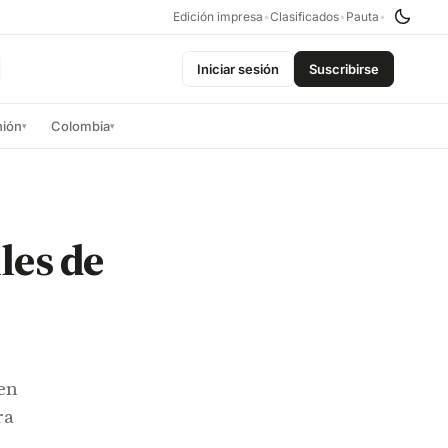
Edición impresa
•
Clasificados
•
Pauta
•
Iniciar sesión
Suscribirse
nión
Colombia
▾
▾
les de
gen
ra