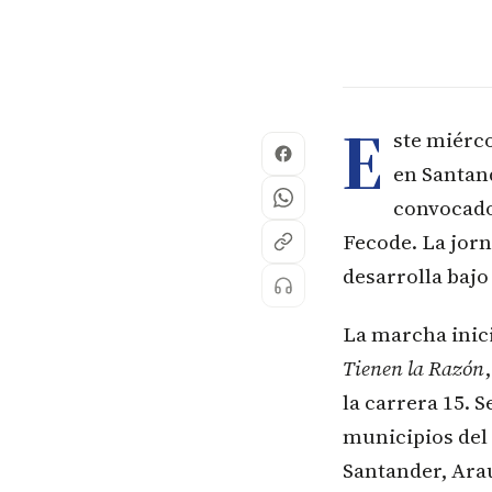
E
ste miérco
en Santand
convocado 
Fecode. La jorn
desarrolla baj
La marcha inicia
Tienen la Razón
la carrera 15. 
municipios del
Santander, Arau