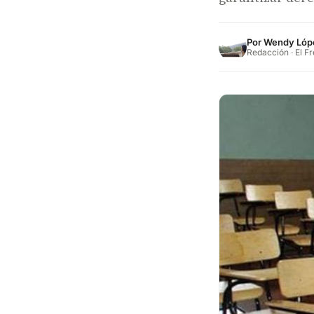
Por
Wendy Lóp
Redacción · El F