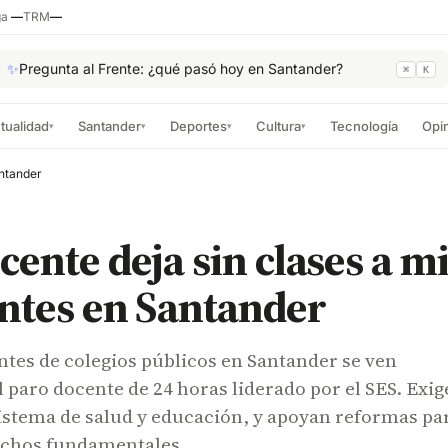
ga
—
TRM
—
✨
Pregunta al Frente: ¿qué pasó hoy en Santander?
⌘
K
tualidad
Santander
Deportes
Cultura
Tecnología
Opi
▾
▾
▾
▾
antander
cente deja sin clases a mi
ntes en Santander
ntes de colegios públicos en Santander se ven
l paro docente de 24 horas liderado por el SES. Exi
istema de salud y educación, y apoyan reformas pa
echos fundamentales.