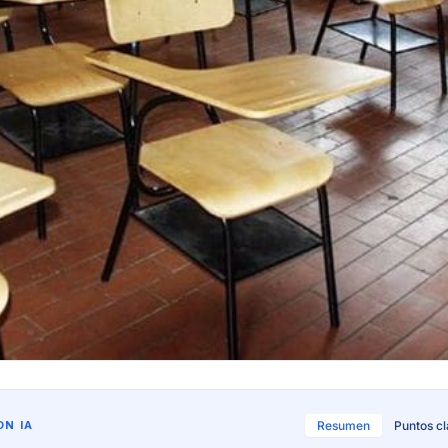
N IA
Resumen
Puntos c