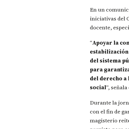
En un comunicad
iniciativas del 
docente, especi
“
Apoyar la co
estabilización
del sistema pú
para garantiza
del derecho a 
social
”, señala
Durante la jorn
con el fin de ga
magisterio reit