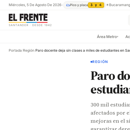
Miércoles, 5 De Agosto De 2026
•
☀
Bucaraman
Pico y placa
3 y 4
SANTANDER · DESDE 1942
Área Metro
Ac
▾
Portada
/
Región
/
Paro docente deja sin clases a miles de estudiantes en S
REGIÓN
Paro do
estudia
300 mil estudia
afectados por e
mejoras en el s
garantizar der