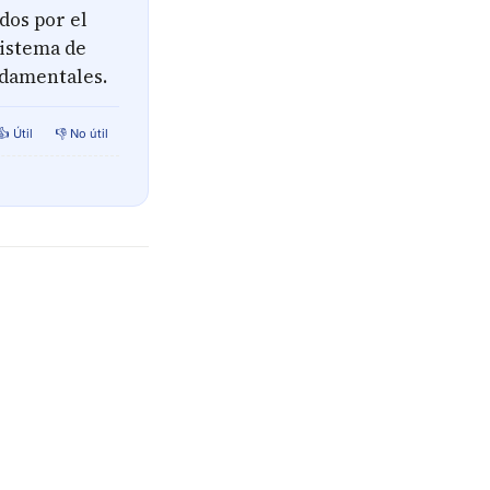
dos por el
sistema de
ndamentales.
👍 Útil
👎 No útil