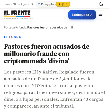
Lunes, 10 De Agosto De 2026
Pico y placa
9 y 0
✨
Búsqueda IA
SANTANDER · DESDE 1942
Portada
/
A fondo
/
Pastores fueron acusados de millonario fraude con criptomoneda 'divina'
A FONDO
Pastores fueron acusados de
millonario fraude con
criptomoneda 'divina'
Los pastores Eli y Kaitlyn Regalado fueron
acusados de un fraude de 3,4 millones de
dólares con INDXcoin. Usaron su posición
religiosa para atraer inversiones, destinando el
dinero a lujos personales. Enfrentan 40 cargos
y comparecerán ante el tribunal.