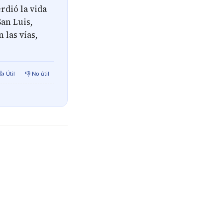
rdió la vida
an Luis,
 las vías,
👍 Útil
👎 No útil