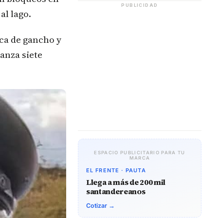
PUBLICIDAD
al lago.
nica de gancho y
anza siete
ESPACIO PUBLICITARIO PARA TU
MARCA
EL FRENTE · PAUTA
Llega a más de 200 mil
santandereanos
Cotizar →