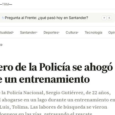
—
TRM
—
✨
Pregunta al Frente: ¿qué pasó hoy en Santander?
⌘
K
tualidad
Santander
Deportes
Cultura
Tecnología
Opi
▾
▾
▾
▾
to
ero de la Policía se ahogó
e un entrenamiento
 la Policía Nacional, Sergio Gutiérrez, de 22 años,
al ahogarse en un lago durante un entrenamiento en
Luis, Tolima. Las labores de búsqueda se vieron
loqueos en las vías, retrasando el rescate.