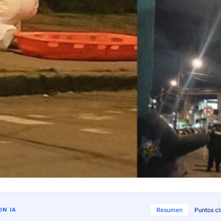
N IA
Resumen
Puntos c