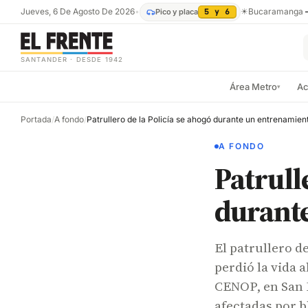
Jueves, 6 De Agosto De 2026
•
☀
Bucaramanga
Pico y placa
5 y 6
SANTANDER · DESDE 1942
Área Metro
Ac
▾
Portada
/
A fondo
/
Patrullero de la Policía se ahogó durante un entrenamien
A FONDO
Patrull
durant
El patrullero de
perdió la vida 
CENOP, en San 
afectadas por b