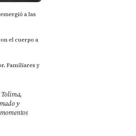
 emergió a las
ron el cuerpo a
r. Familiares y
l Tolima,
ormado y
os momentos