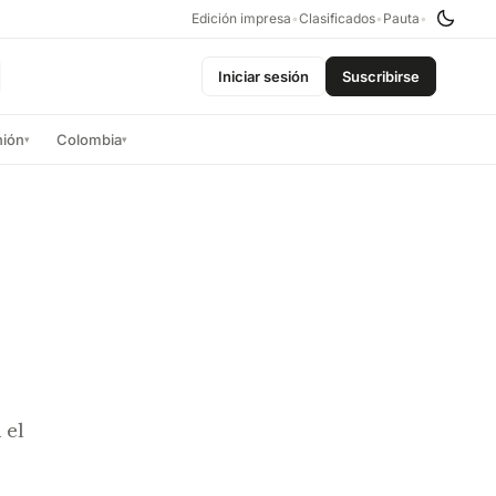
Edición impresa
•
Clasificados
•
Pauta
•
Iniciar sesión
Suscribirse
nión
Colombia
▾
▾
 el