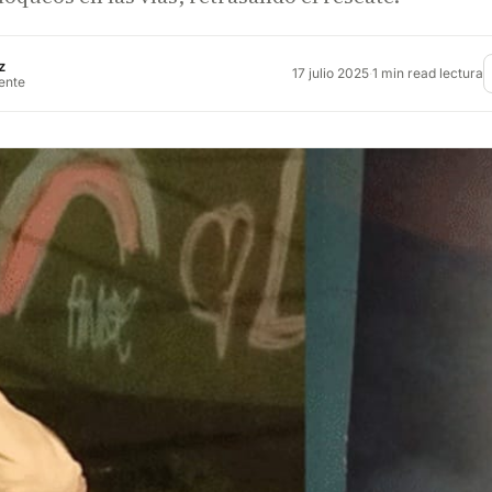
z
17 julio 2025
·
1 min read lectura
rente