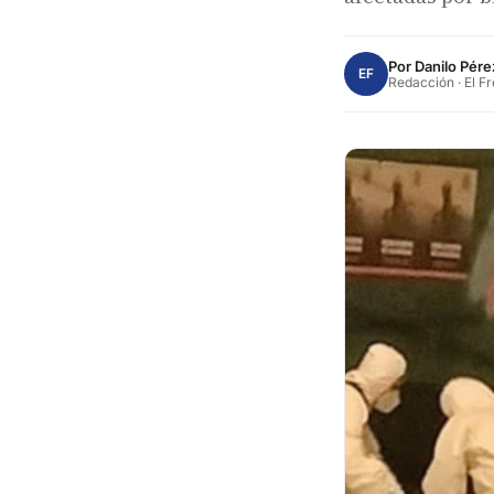
Por
Danilo Pére
EF
Redacción · El F