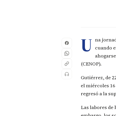
U
na jorna
cuando el
ahogarse 
(CENOP).
Gutiérrez, de 2
el miércoles 16 
regresó a la sup
Las labores de 
embargo, los so