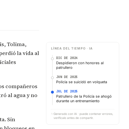
is, Tolima,
LÍNEA DEL TIEMPO · IA
erdió la vida al
DIC DE 2024
iciales
Despidieron con honores al
patrullero
JUN DE 2025
Policía se suicidó en volqueta
rios compañeros
JUL DE 2025
tró al agua y no
Patrullero de la Policía se ahogó
durante un entrenamiento
✨
Generado con IA · puede contener errores,
a. Sin
verifícalo antes de compartir.
on bloqueos en