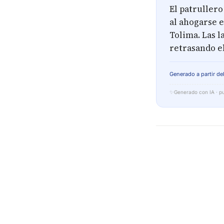
El patrullero
al ahogarse 
Tolima. Las l
retrasando el
Generado a partir del
✨
Generado con IA · pu