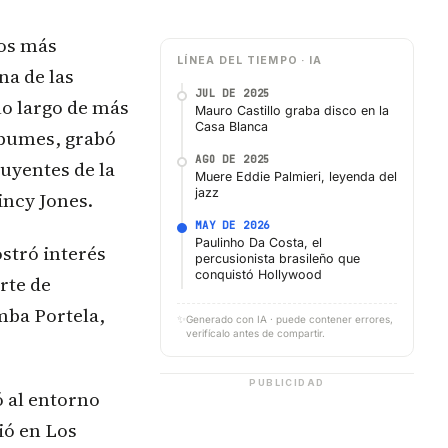
ios más
LÍNEA DEL TIEMPO · IA
na de las
JUL DE 2025
lo largo de más
Mauro Castillo graba disco en la
Casa Blanca
lbumes, grabó
AGO DE 2025
luyentes de la
Muere Eddie Palmieri, leyenda del
jazz
incy Jones.
MAY DE 2026
Paulinho Da Costa, el
ostró interés
percusionista brasileño que
conquistó Hollywood
rte de
mba Portela,
✨
Generado con IA · puede contener errores,
verifícalo antes de compartir.
PUBLICIDAD
ó al entorno
ió en Los