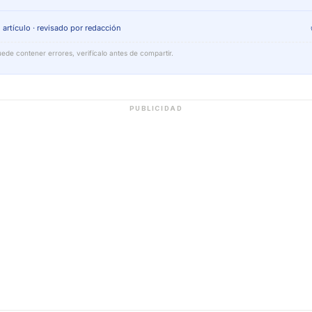
 artículo · revisado por redacción
ede contener errores, verifícalo antes de compartir.
PUBLICIDAD