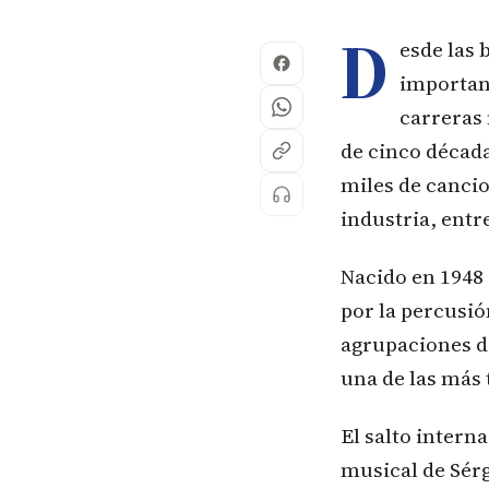
D
esde las 
importan
carreras 
de cinco década
miles de cancio
industria, entr
Nacido en 1948 
por la percusi
agrupaciones de
una de las más 
El salto intern
musical de Sérg