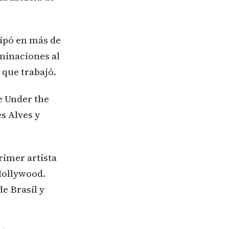
cipó en más de
ominaciones al
que trabajó.
e Under the
s Alves y
rimer artista
 Hollywood.
e Brasil y