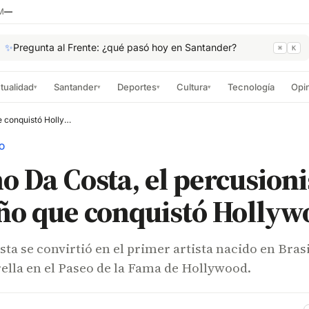
M
—
✨
Pregunta al Frente: ¿qué pasó hoy en Santander?
⌘
K
tualidad
Santander
Deportes
Cultura
Tecnología
Opi
▾
▾
▾
▾
Paulinho Da Costa, el percusionista brasileño que conquistó Hollywood
O
o Da Costa, el percusioni
ño que conquistó Hollyw
ta se convirtió en el primer artista nacido en Brasi
rella en el Paseo de la Fama de Hollywood.