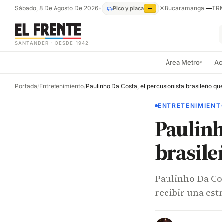
Sábado, 8 De Agosto De 2026
•
☀
Bucaramanga
—
TR
Pico y placa
—
SANTANDER · DESDE 1942
Área Metro
Ac
▾
Portada
/
Entretenimiento
/
ENTRETENIMIENT
Paulinh
brasile
Paulinho Da Cos
recibir una est