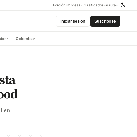
Edición impresa
•
Clasificados
•
Pauta
•
Iniciar sesión
Suscribirse
nión
Colombia
▾
▾
sta
ood
l en