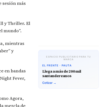
de sesión más
 y Thriller. El
del mundo”.
ta, mientras
mber” y
ESPACIO PUBLICITARIO PARA TU
MARCA
EL FRENTE · PAUTA
ece en bandas
Llega a más de 200 mil
santandereanos
Night Fever,
Cotizar →
como Agora,
la mezcla de