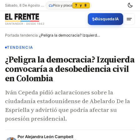
Sábado, 8 De Agosto De 2026
Pico y placa
7 y 8
✨
Búsqueda IA
SANTANDER · DESDE 1942
Portada
/
tendencia
/
¿Peligra la democracia? Izquierda convocaría a desobediencia civil en Colombia
TENDENCIA
¿Peligra la democracia? Izquierda
convocaría a desobediencia civil
en Colombia
Iván Cepeda pidió aclaraciones sobre la
ciudadanía estadounidense de Abelardo De la
Espriella y advirtió que podría afectar su
posesión presidencial.
Por
Alejandra León Campbell