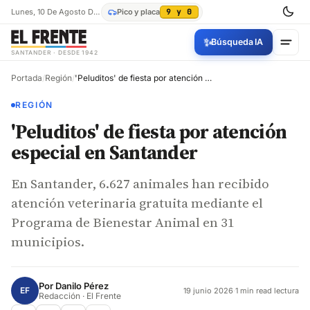
Lunes, 10 De Agosto De 2026
Pico y placa
9 y 0
✨
Búsqueda IA
SANTANDER · DESDE 1942
Portada
/
Región
/
'Peluditos' de fiesta por atención especial en Santander
REGIÓN
'Peluditos' de fiesta por atención
especial en Santander
En Santander, 6.627 animales han recibido
atención veterinaria gratuita mediante el
Programa de Bienestar Animal en 31
municipios.
Por
Danilo Pérez
EF
19 junio 2026
·
1 min read lectura
Redacción · El Frente