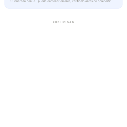
✨
Generado con IA · puede contener errores, verifícalo antes de compartir.
PUBLICIDAD