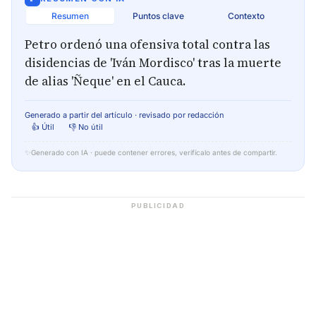
Resumen
Puntos clave
Contexto
Petro ordenó una ofensiva total contra las
disidencias de 'Iván Mordisco' tras la muerte
de alias 'Ñeque' en el Cauca.
Generado a partir del artículo · revisado por redacción
👍 Útil
👎 No útil
✨
Generado con IA · puede contener errores, verifícalo antes de compartir.
PUBLICIDAD