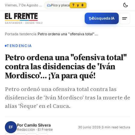
Viernes, 7 De Agosto De 2026
Pico y placa
7 y 8
✨
Búsqueda IA
SANTANDER · DESDE 1942
Portada
/
tendencia
/
Petro ordena una "ofensiva total" contra las disidencias de 'Iván Mordisco'… ¡Ya para qué!
TENDENCIA
Petro ordena una "ofensiva total"
contra las disidencias de 'Iván
Mordisco'… ¡Ya para qué!
Petro ordenó una ofensiva total contra las
disidencias de 'Iván Mordisco' tras la muerte de
alias 'Ñeque' en el Cauca.
Por
Camilo Silvera
EF
30 junio 2026
·
3 min read lectura
Redacción · El Frente