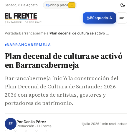
Sábado, 8 De Agosto De 2026
Pico y placa
—
✨
Búsqueda IA
SANTANDER · DESDE 1942
Portada
/
Barrancabermeja
/
Plan decenal de cultura se activó en Barrancabermeja
BARRANCABERMEJA
Plan decenal de cultura se activó
en Barrancabermeja
Barrancabermeja inició la construcción del
Plan Decenal de Cultura de Santander 2026-
2036 con aportes de artistas, gestores y
portadores de patrimonio.
Por
Danilo Pérez
EF
1 julio 2026
·
1 min read lectura
Redacción · El Frente