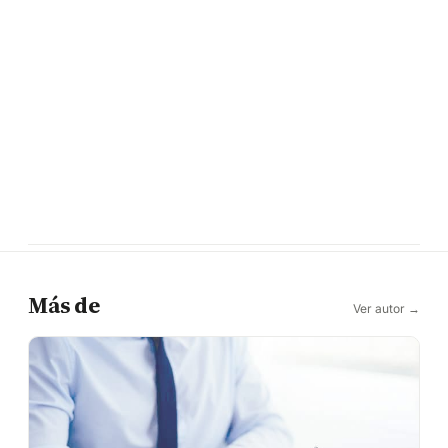
Más de
Ver autor →