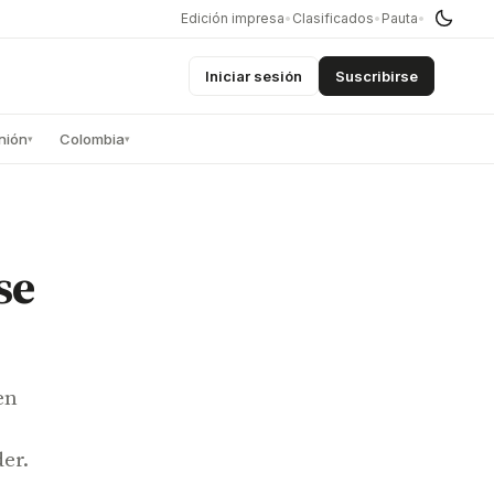
Edición impresa
•
Clasificados
•
Pauta
•
Iniciar sesión
Suscribirse
nión
Colombia
▾
▾
se
en
er.