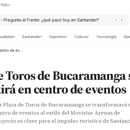
TRM
—
✨
Pregunta al Frente: ¿qué pasó hoy en Santander?
⌘
K
tualidad
Santander
Deportes
Cultura
Tecnología
Opi
▾
▾
▾
▾
Plaza de Toros de Bucaramanga se convertirá en centro de eventos
e Toros de Bucaramanga 
irá en centro de eventos
 Plaza de Toros de Bucaramanga se transformará 
ro de eventos al estilo del Movistar Arenas de
oyecto es clave para el impulso turístico de Santand