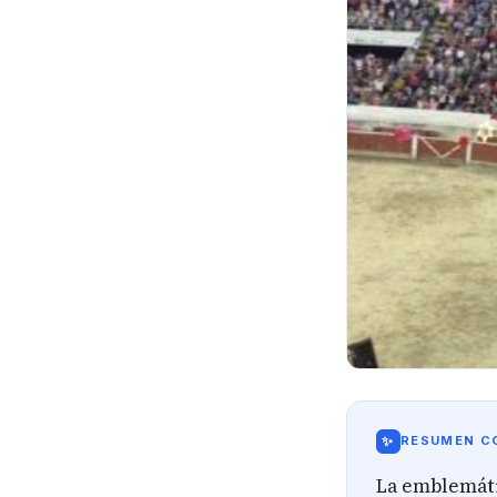
✨
RESUMEN CO
La emblemáti