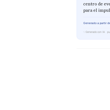
centro de eve
para el impul
Generado a partir de
✨
Generado con IA · pue