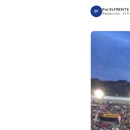
Por
ELFRENTE
EF
Redacción · El F