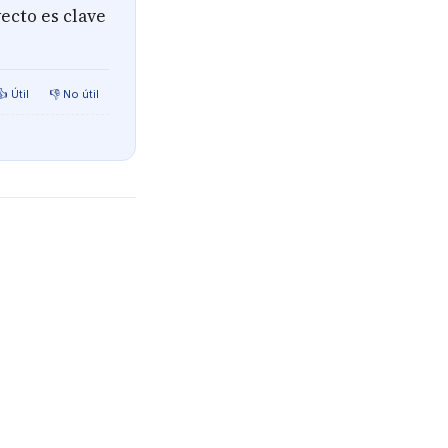
ecto es clave
👍 Útil
👎 No útil