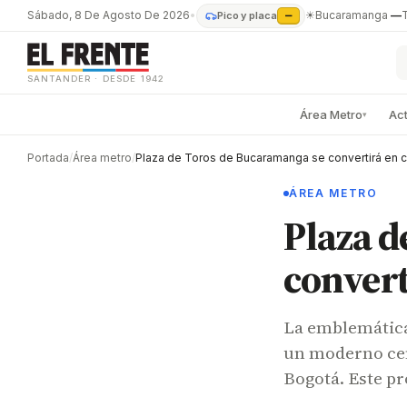
Sábado, 8 De Agosto De 2026
•
☀
Bucaramanga
—
Pico y placa
—
SANTANDER · DESDE 1942
Área Metro
Ac
▾
Portada
/
Área metro
/
ÁREA METRO
Plaza d
convert
La emblemática
un moderno cent
Bogotá. Este pr