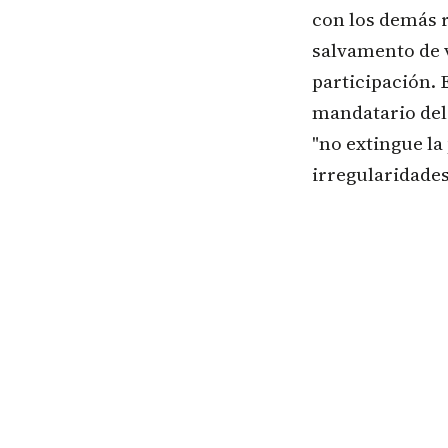
con los demás r
salvamento de v
participación. 
mandatario dele
"no extingue la
irregularidades