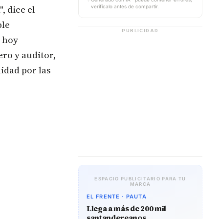
, dice el
verifícalo antes de compartir.
ble
PUBLICIDAD
l hoy
ero y auditor,
idad por las
ESPACIO PUBLICITARIO PARA TU
MARCA
EL FRENTE · PAUTA
Llega a más de 200 mil
santandereanos