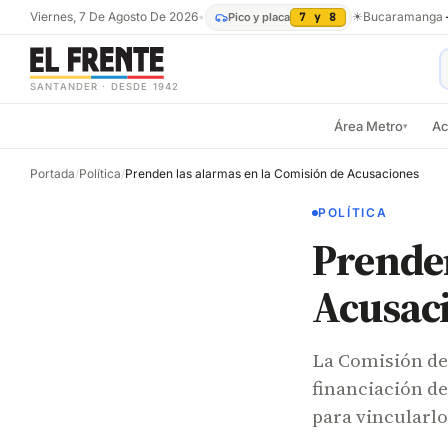
Viernes, 7 De Agosto De 2026
•
☀
Bucaramanga
Pico y placa
7 y 8
SANTANDER · DESDE 1942
Área Metro
Ac
▾
Portada
/
Política
/
Prenden las alarmas en la Comisión de Acusaciones
POLÍTICA
Prenden
Acusac
La Comisión de
financiación de
para vincularl