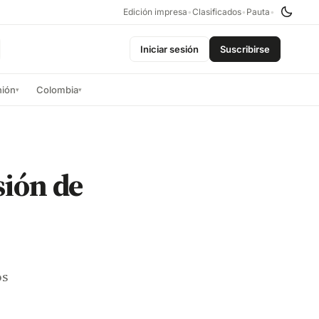
Edición impresa
•
Clasificados
•
Pauta
•
Iniciar sesión
Suscribirse
nión
Colombia
▾
▾
sión de
os