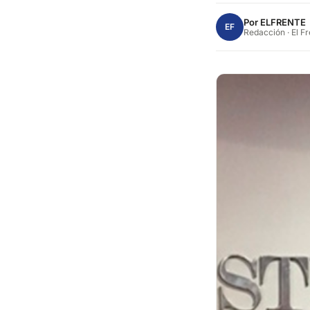
Por
ELFRENTE
EF
Redacción · El F