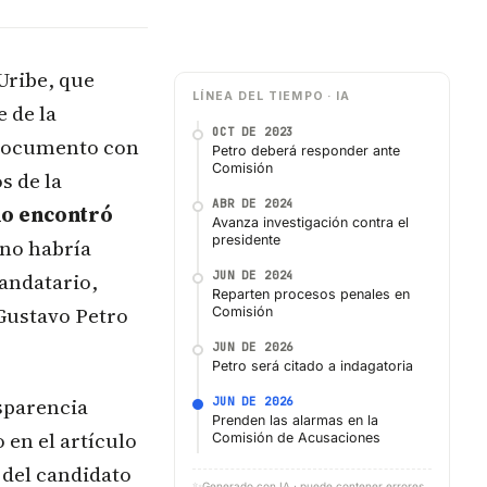
 Uribe, que
LÍNEA DEL TIEMPO · IA
e de la
OCT DE 2023
l documento con
Petro deberá responder ante
Comisión
s de la
ABR DE 2024
no encontró
Avanza investigación contra el
presidente
 no habría
andatario,
JUN DE 2024
Reparten procesos penales en
 Gustavo Petro
Comisión
JUN DE 2026
Petro será citado a indagatoria
nsparencia
JUN DE 2026
Prenden las alarmas en la
en el artículo
Comisión de Acusaciones
a del candidato
✨
Generado con IA · puede contener errores,