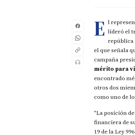
E
l represen
lideró el 
república
el que señala q
campaña presid
mérito para v
encontrado mér
otros dos miemb
como uno de lo
"La posición de
financiera de 
19 de la Ley 99