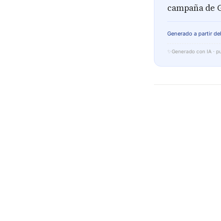
campaña de G
Generado a partir del
✨
Generado con IA · pu