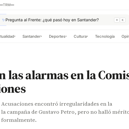
—
TRM
—
✨
Pregunta al Frente: ¿qué pasó hoy en Santander?
⌘
K
tualidad
Santander
Deportes
Cultura
Tecnología
Opi
▾
▾
▾
▾
 las alarmas en la Comi
iones
 Acusaciones encontró irregularidades en la
 la campaña de Gustavo Petro, pero no halló mérit
o formalmente.