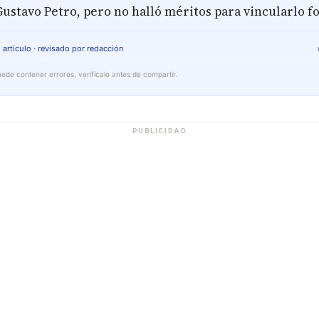
ustavo Petro, pero no halló méritos para vincularlo 
 artículo · revisado por redacción
ede contener errores, verifícalo antes de compartir.
PUBLICIDAD