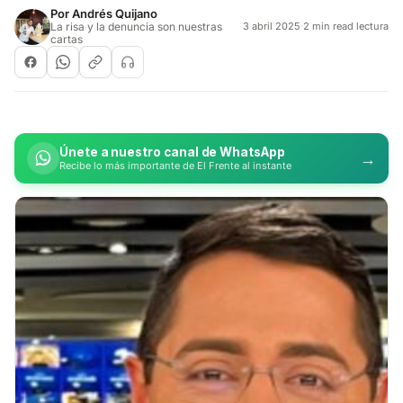
Por
Andrés Quijano
La risa y la denuncia son nuestras
3 abril 2025
·
2 min read lectura
cartas
Únete a nuestro canal de WhatsApp
→
Recibe lo más importante de El Frente al instante