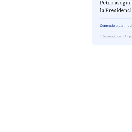
Petro asegur
la Presidenci
Generado a partir del
✨
Generado con IA · pu