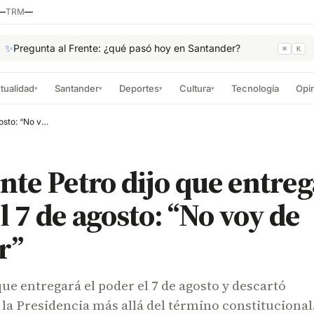
—
TRM
—
✨
Pregunta al Frente: ¿qué pasó hoy en Santander?
⌘
K
tualidad
Santander
Deportes
Cultura
Tecnología
Opi
▾
▾
▾
▾
Presidente Petro dijo que entregará el poder el 7 de agosto: “No voy de dictador”
nte Petro dijo que entreg
l 7 de agosto: “No voy de
r”
ue entregará el poder el 7 de agosto y descartó
a Presidencia más allá del término constitucional