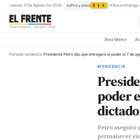
Jueves, 6 De Agosto De 2026
•
☀
Bucaramanga
Pico y placa
5 y 6
SANTANDER · DESDE 1942
Área Metro
Ac
▾
Portada
/
tendencia
/
TENDENCIA
Preside
poder e
dictado
Petro aseguró q
permanecer en l