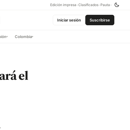
Edición impresa
•
Clasificados
•
Pauta
•
Iniciar sesión
Suscribirse
nión
Colombia
▾
▾
ará el
.