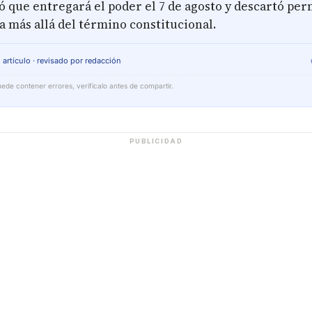
ó que entregará el poder el 7 de agosto y descartó pe
a más allá del término constitucional.
 artículo · revisado por redacción
ede contener errores, verifícalo antes de compartir.
PUBLICIDAD