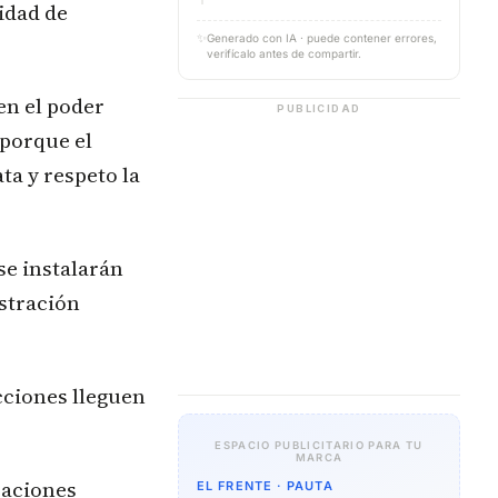
idad de
✨
Generado con IA · puede contener errores,
verifícalo antes de compartir.
en el poder
PUBLICIDAD
 porque el
ta y respeto la
se instalarán
istración
ecciones lleguen
ESPACIO PUBLICITARIO PARA TU
MARCA
saciones
EL FRENTE · PAUTA