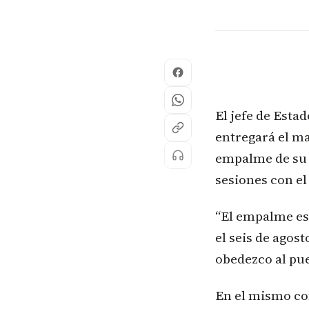
El jefe de Esta
entregará el m
empalme de su G
sesiones con el
​“El empalme es
el seis de agos
obedezco al pue
En el mismo co