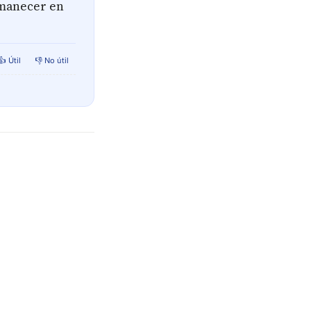
rmanecer en
👍 Útil
👎 No útil