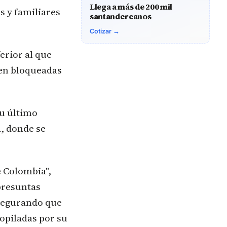
Llega a más de 200 mil
s y familiares
santandereanos
Cotizar →
erior al que
cen bloqueadas
su último
á, donde se
e Colombia",
presuntas
asegurando que
opiladas por su