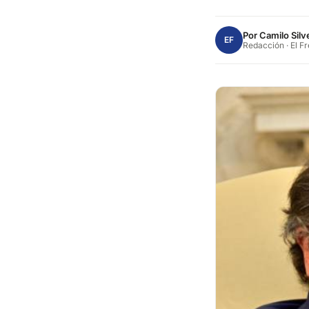
Por
Camilo Silv
EF
Redacción · El F