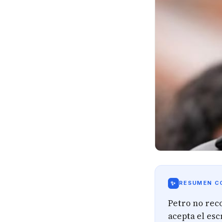
✨
RESUMEN CO
Petro no reco
acepta el escr