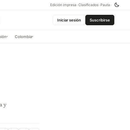
Edición impresa
•
Clasificados
•
Pauta
•
Iniciar sesión
Suscribirse
nión
Colombia
▾
▾
a y