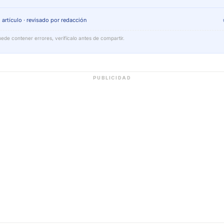
 artículo · revisado por redacción
ede contener errores, verifícalo antes de compartir.
PUBLICIDAD