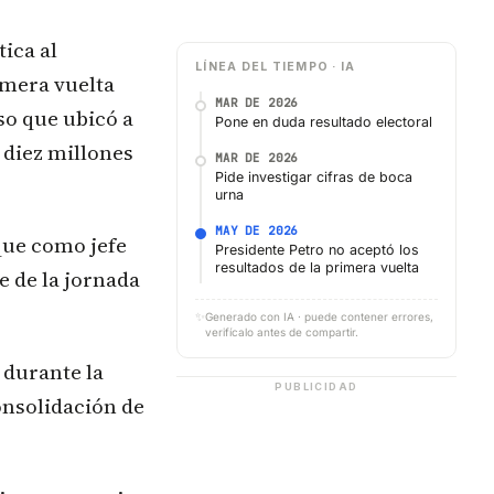
ica al
LÍNEA DEL TIEMPO · IA
imera vuelta
MAR DE 2026
so que ubicó a
Pone en duda resultado electoral
 diez millones
MAR DE 2026
Pide investigar cifras de boca
urna
MAY DE 2026
que como jefe
Presidente Petro no aceptó los
resultados de la primera vuelta
e de la jornada
✨
Generado con IA · puede contener errores,
verifícalo antes de compartir.
 durante la
PUBLICIDAD
onsolidación de