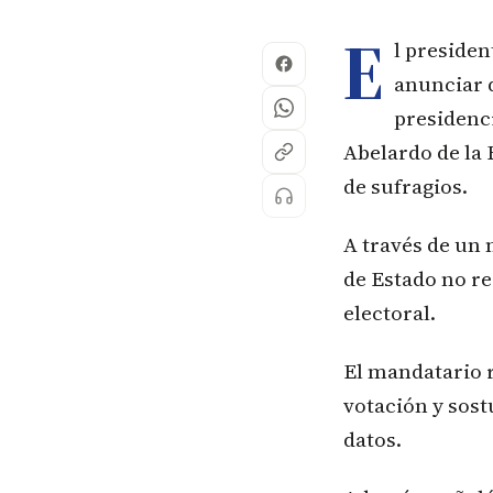
E
l presiden
anunciar q
presidenci
Abelardo de la 
de sufragios.
A través de un 
de Estado no re
electoral.
El mandatario r
votación y sost
datos.