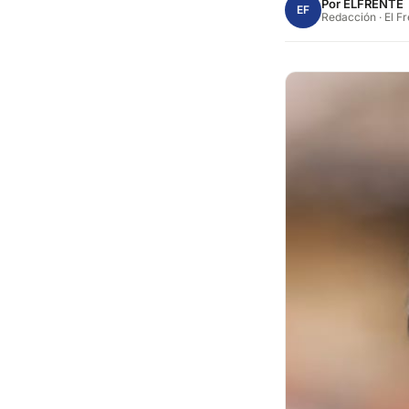
Por
ELFRENTE
EF
Redacción · El F