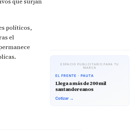
ivos que surjan
s políticos,
ras el
s permanece
licas.
ESPACIO PUBLICITARIO PARA TU
MARCA
EL FRENTE · PAUTA
Llega a más de 200 mil
santandereanos
Cotizar →