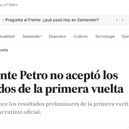
ga
—
TRM
—
✨
Pregunta al Frente: ¿qué pasó hoy en Santander?
⌘
K
tualidad
Santander
Deportes
Cultura
Tecnología
Opi
▾
▾
▾
▾
uelta
nte Petro no aceptó los
dos de la primera vuelta
ce los resultados preliminares de la primera vuelt
scrutinio oficial.