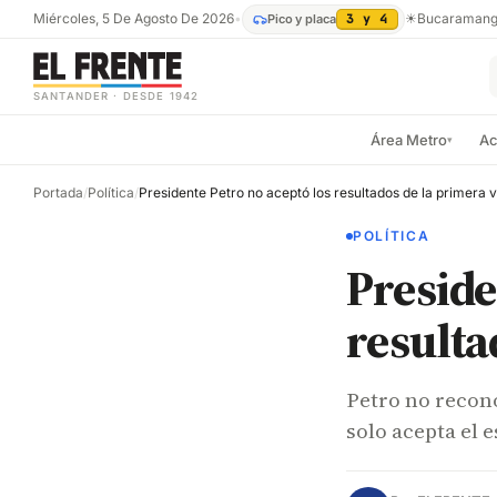
Miércoles, 5 De Agosto De 2026
•
☀
Bucaraman
Pico y placa
3 y 4
SANTANDER · DESDE 1942
Área Metro
Ac
▾
Portada
/
Política
/
Presidente Petro no aceptó los resultados de la primera v
POLÍTICA
Preside
resulta
Petro no recono
solo acepta el e