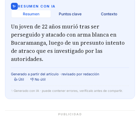
✨
RESUMEN CON IA
Resumen
Puntos clave
Contexto
Un joven de 22 años murió tras ser
perseguido y atacado con arma blanca en
Bucaramanga, luego de un presunto intento
de atraco que es investigado por las
autoridades.
Generado a partir del artículo · revisado por redacción
👍 Útil
👎 No útil
✨
Generado con IA · puede contener errores, verifícalo antes de compartir.
PUBLICIDAD