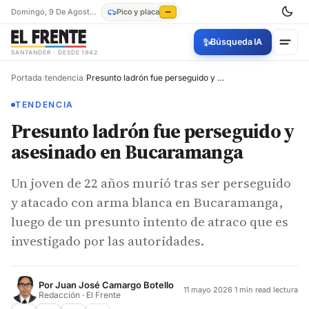
Domingo, 9 De Agosto De 2026
Pico y placa
—
✨
Búsqueda IA
SANTANDER · DESDE 1942
Portada
/
tendencia
/
Presunto ladrón fue perseguido y asesinado en Bucaramanga
TENDENCIA
Presunto ladrón fue perseguido y
asesinado en Bucaramanga
Un joven de 22 años murió tras ser perseguido
y atacado con arma blanca en Bucaramanga,
luego de un presunto intento de atraco que es
investigado por las autoridades.
Por
Juan José Camargo Botello
11 mayo 2026
·
1 min read lectura
Redacción · El Frente