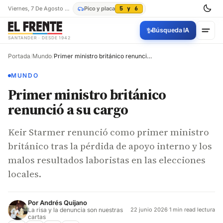
Viernes, 7 De Agosto De 2026
Pico y placa
5 y 6
✨
Búsqueda IA
SANTANDER · DESDE 1942
Portada
/
Mundo
/
Primer ministro británico renunció a su cargo
MUNDO
Primer ministro británico
renunció a su cargo
Keir Starmer renunció como primer ministro
británico tras la pérdida de apoyo interno y los
malos resultados laboristas en las elecciones
locales.
Por
Andrés Quijano
La risa y la denuncia son nuestras
22 junio 2026
·
1 min read lectura
cartas