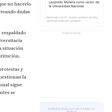
Leopoldo Múnera como rector de
 que no hacerlo
la Universidad Nacional
anteando dudas
✨
Generado con IA · puede contener errores,
verifícalo antes de compartir.
 respaldado
PUBLICIDAD
versitaria
a situación
stitución.
protestas y
uestionan la
onal sigue
ntes se
ESPACIO PUBLICITARIO PARA TU
MARCA