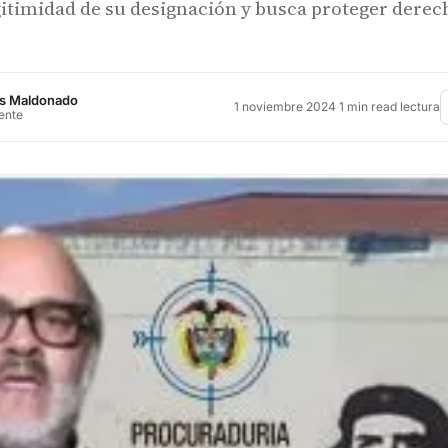
gitimidad de su designación y busca proteger derec
s Maldonado
1 noviembre 2024
·
1 min read lectura
rente