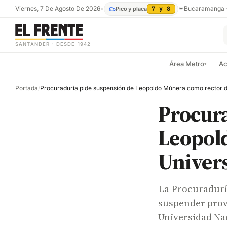
Viernes, 7 De Agosto De 2026
•
☀
Bucaramanga
Pico y placa
7 y 8
SANTANDER · DESDE 1942
Área Metro
Ac
▾
Portada
/
Procura
Leopold
Univer
La Procuraduría
suspender prov
Universidad Na