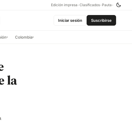
Edición impresa
•
Clasificados
•
Pauta
•
Iniciar sesión
Suscribirse
nión
Colombia
▾
▾
e
 la
o
a