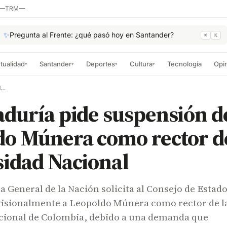
—
TRM
—
✨
Pregunta al Frente: ¿qué pasó hoy en Santander?
⌘
K
tualidad
Santander
Deportes
Cultura
Tecnología
Opi
▾
▾
▾
▾
Procuraduría pide suspensión de Leopoldo Múnera como rector de la Universidad Nacional
duría pide suspensión d
o Múnera como rector de
sidad Nacional
 General de la Nación solicita al Consejo de Estad
isionalmente a Leopoldo Múnera como rector de l
cional de Colombia, debido a una demanda que