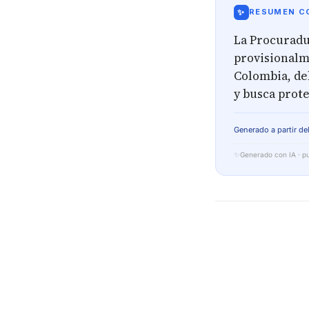
✨
RESUMEN CO
La Procuradur
provisionalm
Colombia, de
y busca prot
Generado a partir del
✨
Generado con IA · pu