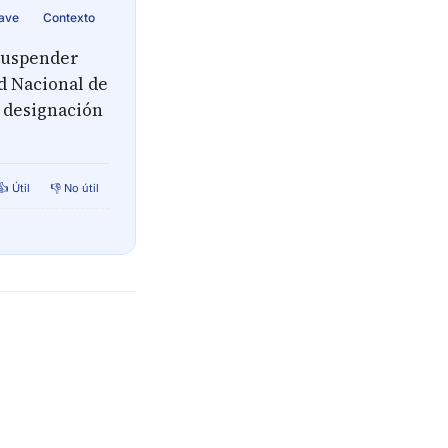
lave
Contexto
 suspender
d Nacional de
u designación
👍 Útil
👎 No útil