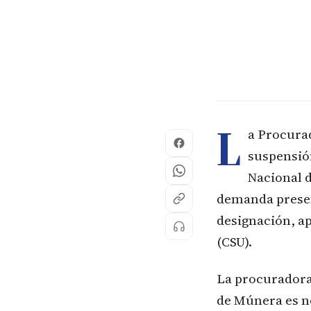
L
a Procurad
suspensió
Nacional d
demanda presen
designación, ap
(CSU).
La procuradora
de Múnera es ne