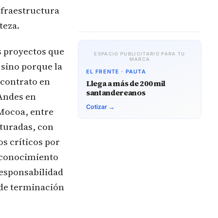
nfraestructura
teza.
s proyectos que
ESPACIO PUBLICITARIO PARA TU
MARCA
 sino porque la
EL FRENTE · PAUTA
 contrato en
Llega a más de 200 mil
santandereanos
 Andes en
Cotizar →
-Mocoa, entre
cturadas, con
os críticos por
esconocimiento
responsabilidad
s de terminación