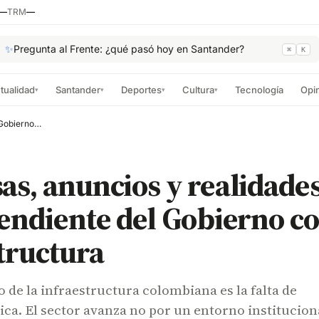
—
TRM
—
✨
Pregunta al Frente: ¿qué pasó hoy en Santander?
⌘
K
tualidad
Santander
Deportes
Cultura
Tecnología
Opi
▾
▾
▾
▾
Promesas, anuncios y realidades, el peaje pendiente del Gobierno con la infraestructura
s, anuncios y realidades
endiente del Gobierno co
tructura
to de la infraestructura colombiana es la falta de
ica. El sector avanza no por un entorno institucion