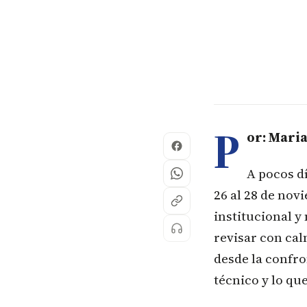
P
or: Maria
A pocos dí
26 al 28 de nov
institucional 
revisar con cal
desde la confro
técnico y lo qu