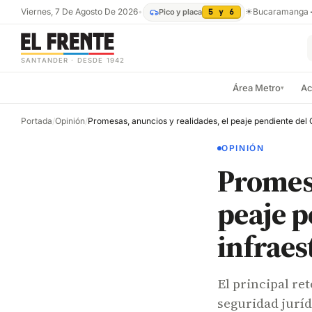
Viernes, 7 De Agosto De 2026
•
☀
Bucaramanga
Pico y placa
5 y 6
SANTANDER · DESDE 1942
Área Metro
Ac
▾
Portada
/
Opinión
/
OPINIÓN
Promesa
peaje p
infraes
El principal re
seguridad juríd