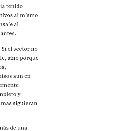
ía tenido
ctivos al mismo
nsaje al
 antes.
Si el sector no
le, sino porque
os,
isos aun en
lemente
ompleto y
ramas siguieran
 más de una