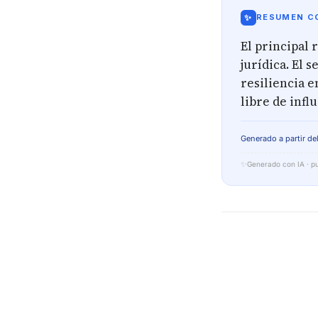
✨
RESUMEN CO
El principal 
jurídica. El 
resiliencia e
libre de influ
Generado a partir del
✨
Generado con IA · pu