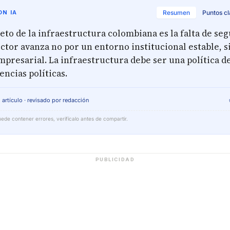
N IA
Resumen
Puntos c
reto de la infraestructura colombiana es la falta de se
sector avanza no por un entorno institucional estable, s
mpresarial. La infraestructura debe ser una política d
encias políticas.
 artículo · revisado por redacción
ede contener errores, verifícalo antes de compartir.
PUBLICIDAD