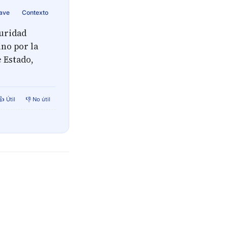
lave
Contexto
guridad
ino por la
e Estado,
👍 Útil
👎 No útil