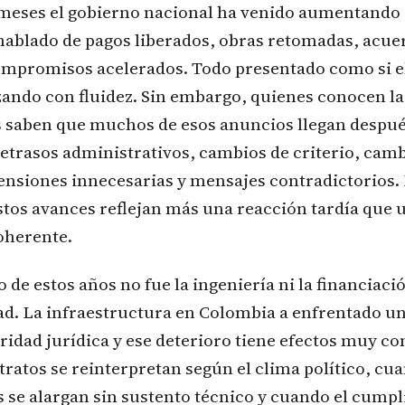
 meses el gobierno nacional ha venido aumentando 
hablado de pagos liberados, obras retomadas, acue
ompromisos acelerados. Todo presentado como si e
ando con fluidez. Sin embargo, quienes conocen la
s saben que muchos de esos anuncios llegan despu
etrasos administrativos, cambios de criterio, camb
ensiones innecesarias y mensajes contradictorios.
stos avances reflejan más una reacción tardía que 
oherente.
o de estos años no fue la ingeniería ni la financiació
ad. La infraestructura en Colombia a enfrentado u
uridad jurídica y ese deterioro tiene efectos muy co
ratos se reinterpretan según el clima político, cua
 se alargan sin sustento técnico y cuando el cump