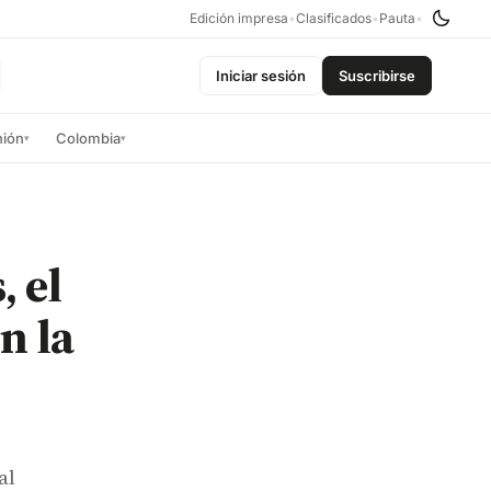
Edición impresa
•
Clasificados
•
Pauta
•
Iniciar sesión
Suscribirse
nión
Colombia
▾
▾
, el
n la
al