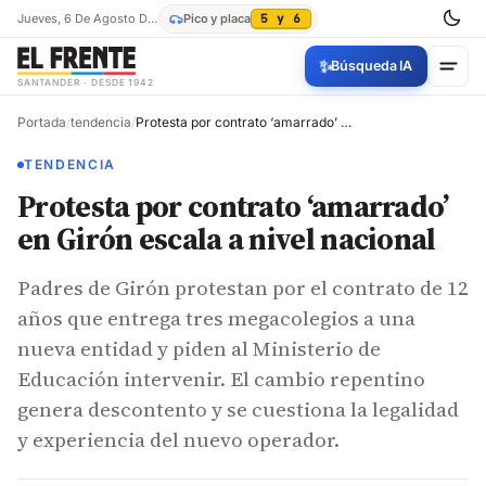
Jueves, 6 De Agosto De 2026
Pico y placa
5 y 6
✨
Búsqueda IA
SANTANDER · DESDE 1942
Portada
/
tendencia
/
Protesta por contrato ‘amarrado’ en Girón escala a nivel nacional
TENDENCIA
Protesta por contrato ‘amarrado’
en Girón escala a nivel nacional
Padres de Girón protestan por el contrato de 12
años que entrega tres megacolegios a una
nueva entidad y piden al Ministerio de
Educación intervenir. El cambio repentino
genera descontento y se cuestiona la legalidad
y experiencia del nuevo operador.