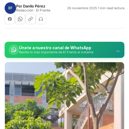
Por
Danilo Pérez
EF
26 noviembre 2025
·
1 min read lectura
Redacción · El Frente
Únete a nuestro canal de WhatsApp
→
Recibe lo más importante de El Frente al instante