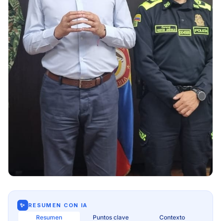
✨
RESUMEN CON IA
Resumen
Puntos clave
Contexto