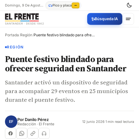
Domingo, 9 De Agosto De 2026
Pico y placa
—
✨
Búsqueda IA
SANTANDER · DESDE 1942
Portada
/
Región
/
Puente festivo blindado para ofrecer seguridad en Santander
REGIÓN
Puente festivo blindado para
ofrecer seguridad en Santander
Santander activó un dispositivo de seguridad
para acompañar 29 eventos en 25 municipios
durante el puente festivo.
Por
Danilo Pérez
EF
12 junio 2026
·
1 min read lectura
Redacción · El Frente