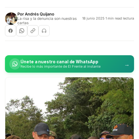
Por
Andrés Quijano
La risa y la denuncia son nuestras
18 junio 2025
·
1 min read lectura
cartas
Únete a nuestro canal de WhatsApp
→
Recibe lo más importante de El Frente al instante