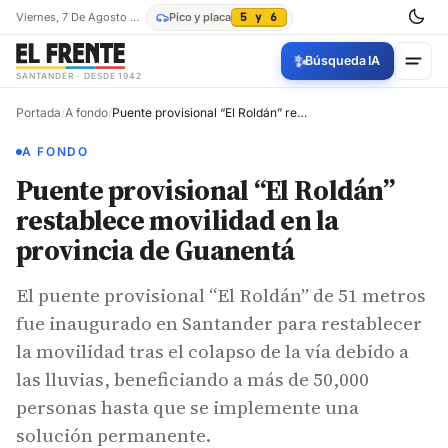
Viernes, 7 De Agosto De 2026
Pico y placa
5 y 6
✨
Búsqueda IA
SANTANDER · DESDE 1942
Portada
/
A fondo
/
Puente provisional “El Roldán” restablece movilidad en la provincia de Guanentá
A FONDO
Puente provisional “El Roldán”
restablece movilidad en la
provincia de Guanentá
El puente provisional “El Roldán” de 51 metros
fue inaugurado en Santander para restablecer
la movilidad tras el colapso de la vía debido a
las lluvias, beneficiando a más de 50,000
personas hasta que se implemente una
solución permanente.