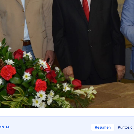
N IA
Resumen
Puntos c