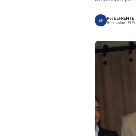
Por
ELFRENTE
EF
Redacción · El F