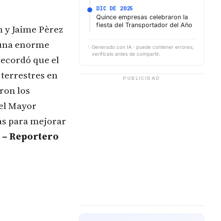
DIC DE 2025
Quince empresas celebraron la
fiesta del Transportador del Año
n y Jaime Pèrez
 una enorme
✨
Generado con IA · puede contener errores,
verifícalo antes de compartir.
recordó que el
terrestres en
PUBLICIDAD
ron los
del Mayor
as para mejorar
– Reportero