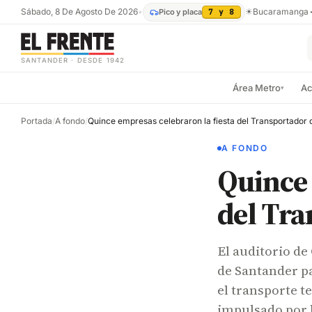
Sábado, 8 De Agosto De 2026
•
☀
Bucaramanga
Pico y placa
7 y 8
SANTANDER · DESDE 1942
Área Metro
Ac
▾
Portada
/
A fondo
/
Quince empresas celebraron la fiesta del Transportador 
A FONDO
Quince 
del Tra
El auditorio d
de Santander pa
el transporte te
impulsado por 