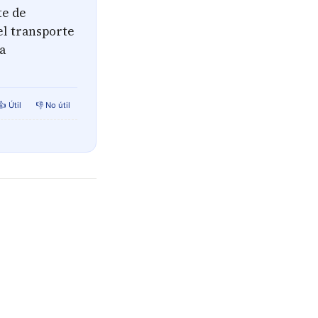
te de
el transporte
la
👍 Útil
👎 No útil