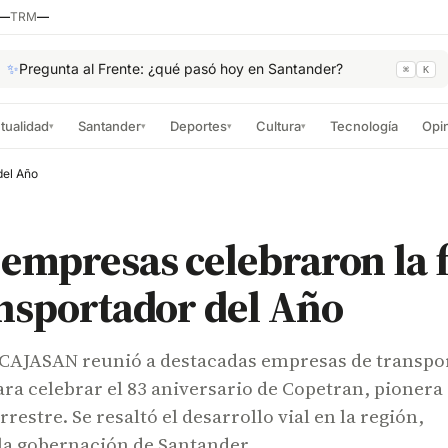
—
TRM
—
✨
Pregunta al Frente: ¿qué pasó hoy en Santander?
⌘
K
tualidad
Santander
Deportes
Cultura
Tecnología
Opi
▾
▾
▾
▾
del Año
empresas celebraron la f
nsportador del Año
e CAJASAN reunió a destacadas empresas de transpo
ra celebrar el 83 aniversario de Copetran, pionera
rrestre. Se resaltó el desarrollo vial en la región,
la gobernación de Santander.