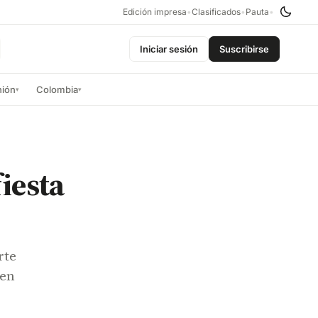
Edición impresa
•
Clasificados
•
Pauta
•
Iniciar sesión
Suscribirse
nión
Colombia
▾
▾
iesta
rte
 en