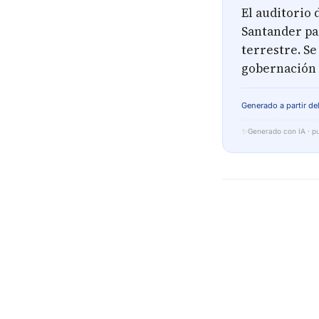
El auditorio
Santander par
terrestre. Se
gobernación 
Generado a partir del
✨
Generado con IA · pu