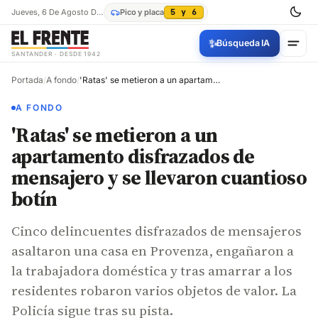
Jueves, 6 De Agosto De 2026
Pico y placa
5 y 6
✨
Búsqueda IA
SANTANDER · DESDE 1942
Portada
/
A fondo
/
'Ratas' se metieron a un apartamento disfrazados de mensajero y se llevaron cuantioso botín
A FONDO
'Ratas' se metieron a un
apartamento disfrazados de
mensajero y se llevaron cuantioso
botín
Cinco delincuentes disfrazados de mensajeros
asaltaron una casa en Provenza, engañaron a
la trabajadora doméstica y tras amarrar a los
residentes robaron varios objetos de valor. La
Policía sigue tras su pista.