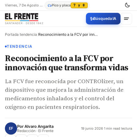
Viernes, 7 De Agosto De 2026
Pico y placa
7 y 8
✨
Búsqueda IA
SANTANDER · DESDE 1942
Portada
/
tendencia
/
Reconocimiento a la FCV por innovación que transforma vidas
TENDENCIA
Reconocimiento a la FCV por
innovación que transforma vidas
La FCV fue reconocida por CONTROlizer, un
dispositivo que mejora la administración de
medicamentos inhalados y el control del
oxígeno en pacientes respiratorios.
Por
Alvaro Angarita
EF
19 junio 2026
·
1 min read lectura
Redacción · El Frente