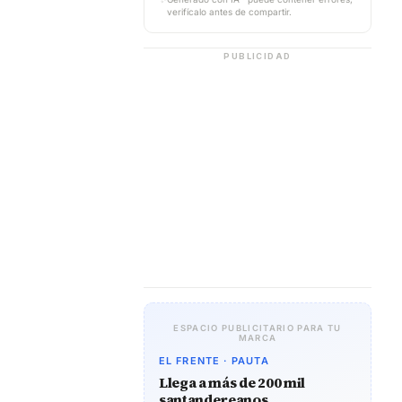
verifícalo antes de compartir.
PUBLICIDAD
ESPACIO PUBLICITARIO PARA TU
MARCA
EL FRENTE · PAUTA
Llega a más de 200 mil
santandereanos