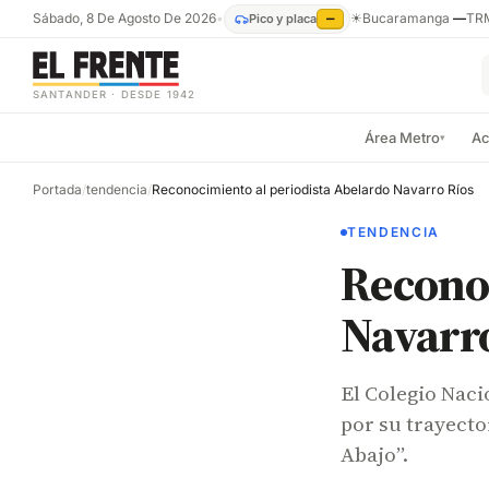
Sábado, 8 De Agosto De 2026
•
☀
Bucaramanga
—
TR
Pico y placa
—
SANTANDER · DESDE 1942
Área Metro
Ac
▾
Portada
/
tendencia
/
Reconocimiento al periodista Abelardo Navarro Ríos
TENDENCIA
Reconoc
Navarr
El Colegio Naci
por su trayector
Abajo”.