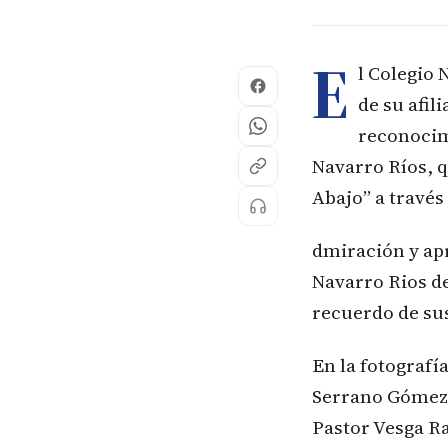
E
l Colegio
de su afi
reconocimi
Navarro Ríos, q
Abajo” a través
dmiración y ap
Navarro Rios de
recuerdo de sus
En la fotografí
Serrano Gómez,
Pastor Vesga R