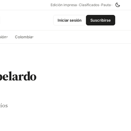
Edición impresa
•
Clasificados
•
Pauta
•
Iniciar sesión
Suscribirse
nión
Colombia
▾
▾
belardo
Ríos