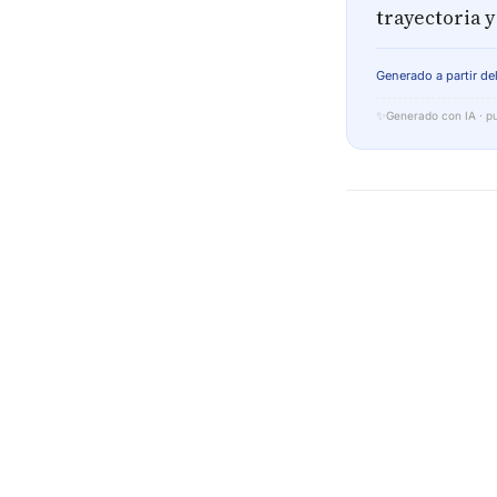
trayectoria y
Generado a partir del
✨
Generado con IA · pu