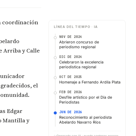
n coordinación
LÍNEA DEL TIEMPO · IA
NOV DE 2024
Abelardo
Abrieron concurso de
periodismo regional
 Arriba y Calle
DIC DE 2024
Celebraron la excelencia
periodística regional
municador
OCT DE 2025
Homenaje a Fernando Ardila Plata
gradecidos, el
FEB DE 2026
 comunidad.
Desfile artístico por el Día de
Periodistas
tas Edgar
JUN DE 2026
Reconocimiento al periodista
 Mantilla y
Abelardo Navarro Ríos
✨
Generado con IA · puede contener errores,