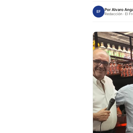
Por
Alvaro Anga
EF
Redacción · El F