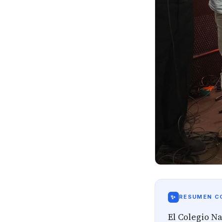
✨
RESUMEN CO
El Colegio N