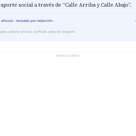
 aporte social a través de “Calle Arriba y Calle Abajo”.
 artículo · revisado por redacción
ede contener errores, verifícalo antes de compartir.
PUBLICIDAD