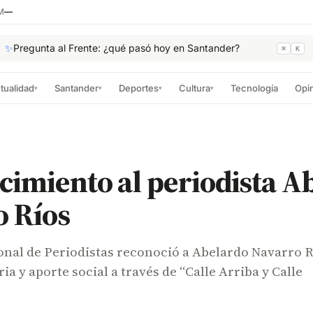
M
—
✨
Pregunta al Frente: ¿qué pasó hoy en Santander?
⌘
K
tualidad
Santander
Deportes
Cultura
Tecnología
Opi
▾
▾
▾
▾
imiento al periodista A
o Ríos
onal de Periodistas reconoció a Abelardo Navarro 
ia y aporte social a través de “Calle Arriba y Calle