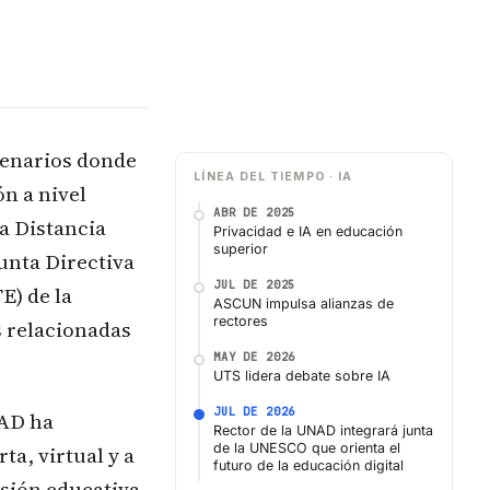
cenarios donde
LÍNEA DEL TIEMPO · IA
ón a nivel
ABR DE 2025
 a Distancia
Privacidad e IA en educación
superior
unta Directiva
JUL DE 2025
E) de la
ASCUN impulsa alianzas de
rectores
s relacionadas
MAY DE 2026
UTS lidera debate sobre IA
JUL DE 2026
NAD ha
Rector de la UNAD integrará junta
de la UNESCO que orienta el
a, virtual y a
futuro de la educación digital
usión educativa,