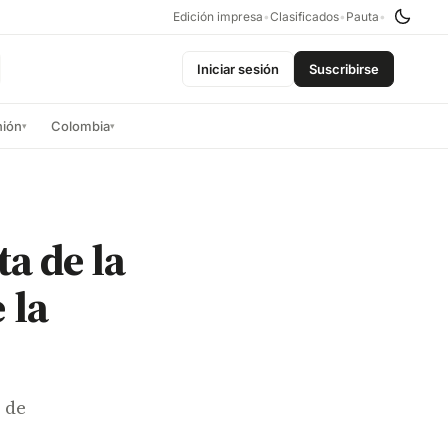
Edición impresa
•
Clasificados
•
Pauta
•
Iniciar sesión
Suscribirse
nión
Colombia
▾
▾
a de la
 la
 de