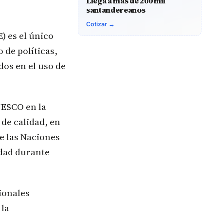
Llega a más de 200 mil
santandereanos
Cotizar →
) es el único
 de políticas,
os en el uso de
NESCO en la
de calidad, en
e las Naciones
idad durante
ionales
 la