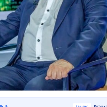
N IA
Resumen
Puntos c