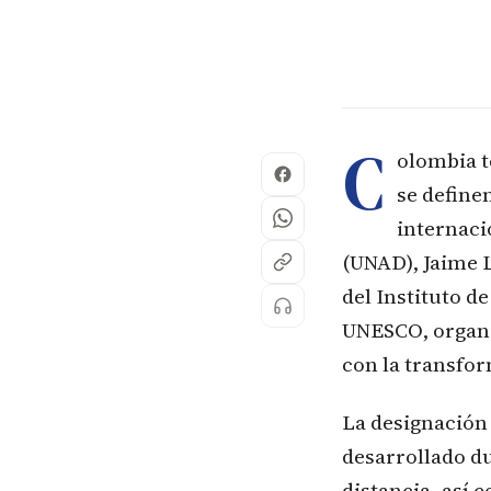
C
olombia t
se define
internaci
(UNAD), Jaime 
del Instituto d
UNESCO, organi
con la transfor
La designación
desarrollado du
distancia, así 