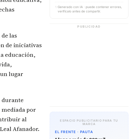
✨
Generado con IA · puede contener errores,
rechas
verifícalo antes de compartir.
PUBLICIDAD
 de las
n de iniciativas
 la educación,
vida,
 un lugar
e durante
n mediada por
tribuir al
ESPACIO PUBLICITARIO PARA TU
MARCA
 Leal Afanador.
EL FRENTE · PAUTA