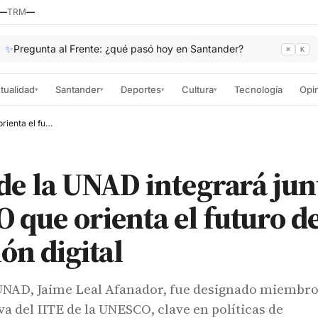
—
TRM
—
✨
Pregunta al Frente: ¿qué pasó hoy en Santander?
⌘
K
tualidad
Santander
Deportes
Cultura
Tecnología
Opi
▾
▾
▾
▾
Rector de la UNAD integrará junta de la UNESCO que orienta el futuro de la educación digital
de la UNAD integrará junt
que orienta el futuro de
ón digital
a UNAD, Jaime Leal Afanador, fue designado miembro
va del IITE de la UNESCO, clave en políticas de