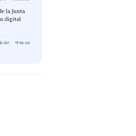
e la Junta
n digital
👍 Útil
👎 No útil