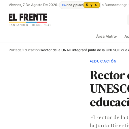
Viernes, 7 De Agosto De 2026
•
☀
Bucaramanga
Pico y placa
5 y 6
SANTANDER · DESDE 1942
Área Metro
Ac
▾
Portada
/
Educación
/
EDUCACIÓN
Rector 
UNESCO 
educaci
El rector de l
la Junta Directi