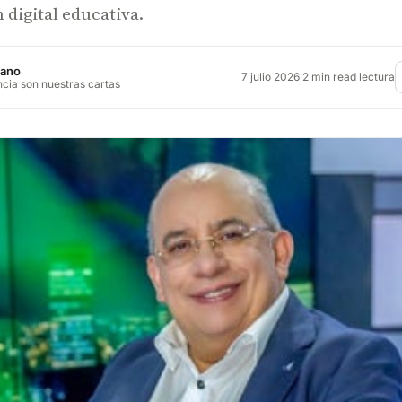
digital educativa.
jano
7 julio 2026
·
2 min read lectura
ncia son nuestras cartas