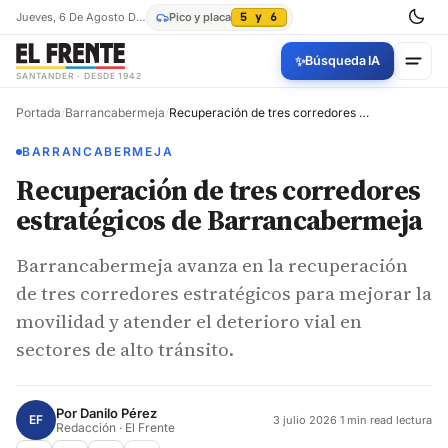
Jueves, 6 De Agosto De 2026
Pico y placa
5 y 6
✨
Búsqueda IA
SANTANDER · DESDE 1942
Portada
/
Barrancabermeja
/
Recuperación de tres corredores estratégicos de Barrancabermeja
BARRANCABERMEJA
Recuperación de tres corredores
estratégicos de Barrancabermeja
Barrancabermeja avanza en la recuperación
de tres corredores estratégicos para mejorar la
movilidad y atender el deterioro vial en
sectores de alto tránsito.
Por
Danilo Pérez
EF
3 julio 2026
·
1 min read lectura
Redacción · El Frente