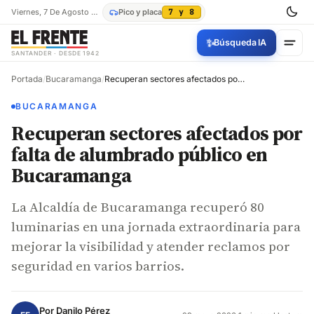
Viernes, 7 De Agosto De 2026
Pico y placa
7 y 8
✨
Búsqueda IA
SANTANDER · DESDE 1942
Portada
/
Bucaramanga
/
Recuperan sectores afectados por falta de alumbrado público en Bucaramanga
BUCARAMANGA
Recuperan sectores afectados por
falta de alumbrado público en
Bucaramanga
La Alcaldía de Bucaramanga recuperó 80
luminarias en una jornada extraordinaria para
mejorar la visibilidad y atender reclamos por
seguridad en varios barrios.
Por
Danilo Pérez