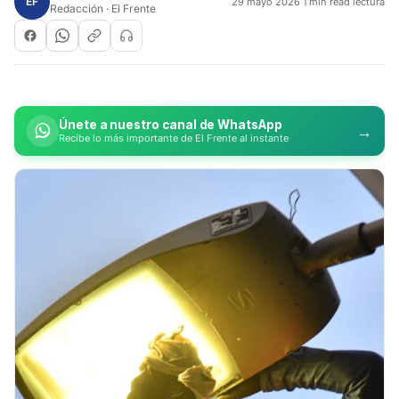
EF
29 mayo 2026
·
1 min read lectura
Redacción · El Frente
Únete a nuestro canal de WhatsApp
→
Recibe lo más importante de El Frente al instante