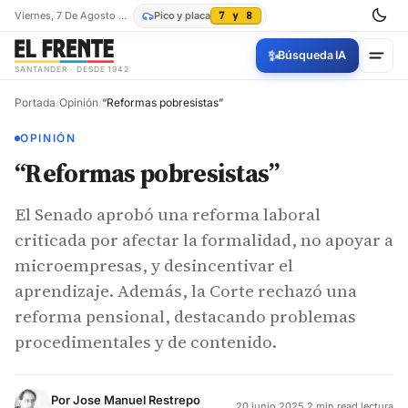
Viernes, 7 De Agosto De 2026
Pico y placa
7 y 8
✨
Búsqueda IA
SANTANDER · DESDE 1942
Portada
/
Opinión
/
“Reformas pobresistas”
OPINIÓN
“Reformas pobresistas”
El Senado aprobó una reforma laboral
criticada por afectar la formalidad, no apoyar a
microempresas, y desincentivar el
aprendizaje. Además, la Corte rechazó una
reforma pensional, destacando problemas
procedimentales y de contenido.
Por
Jose Manuel Restrepo
20 junio 2025
·
2 min read lectura