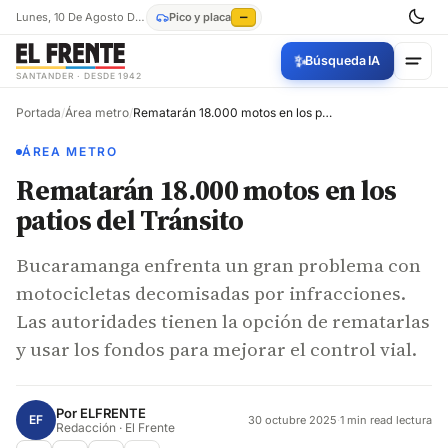
Lunes, 10 De Agosto De 2026
Pico y placa
—
✨
Búsqueda IA
SANTANDER · DESDE 1942
Portada
/
Área metro
/
Rematarán 18.000 motos en los patios del Tránsito
ÁREA METRO
Rematarán 18.000 motos en los
patios del Tránsito
Bucaramanga enfrenta un gran problema con
motocicletas decomisadas por infracciones.
Las autoridades tienen la opción de rematarlas
y usar los fondos para mejorar el control vial.
Por
ELFRENTE
EF
30 octubre 2025
·
1 min read lectura
Redacción · El Frente