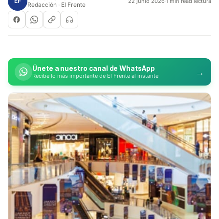
EF
22 junio 2026
·
1 min read lectura
Redacción · El Frente
Únete a nuestro canal de WhatsApp
→
Recibe lo más importante de El Frente al instante