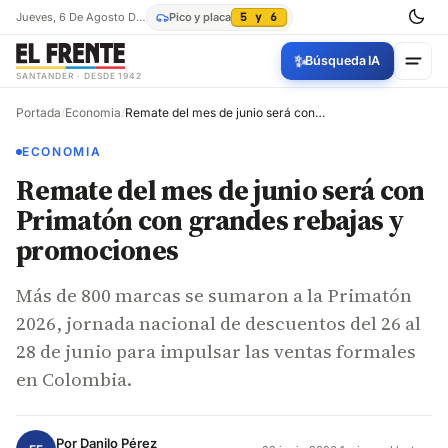
Jueves, 6 De Agosto De 2026
Pico y placa
5 y 6
✨
Búsqueda IA
SANTANDER · DESDE 1942
Portada
/
Economia
/
Remate del mes de junio será con Primatón con grandes rebajas y promociones
ECONOMIA
Remate del mes de junio será con
Primatón con grandes rebajas y
promociones
Más de 800 marcas se sumaron a la Primatón
2026, jornada nacional de descuentos del 26 al
28 de junio para impulsar las ventas formales
en Colombia.
Por
Danilo Pérez