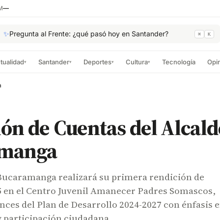
M
—
✨
Pregunta al Frente: ¿qué pasó hoy en Santander?
⌘
K
tualidad
Santander
Deportes
Cultura
Tecnología
Opi
▾
▾
▾
▾
a
ón de Cuentas del Alcald
amanga
 Bucaramanga realizará su primera rendición de
5 en el Centro Juvenil Amanecer Padres Somascos,
ces del Plan de Desarrollo 2024-2027 con énfasis 
y participación ciudadana.