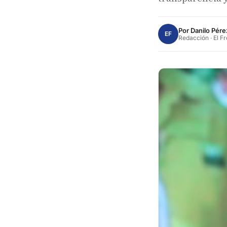
Por
Danilo Pére
EF
Redacción · El F