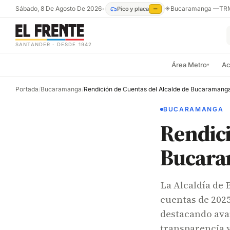
Sábado, 8 De Agosto De 2026
•
☀
Bucaramanga
—
TR
Pico y placa
—
SANTANDER · DESDE 1942
Área Metro
Ac
▾
Portada
/
Bucaramanga
/
Rendición de Cuentas del Alcalde de Bucaramang
BUCARAMANGA
Rendici
Bucar
La Alcaldía de
cuentas de 202
destacando avan
transparencia 