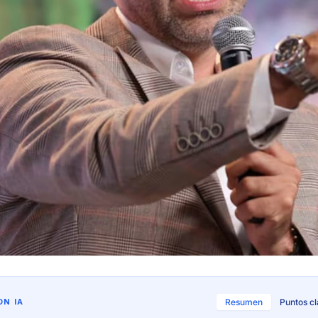
N IA
Resumen
Puntos c