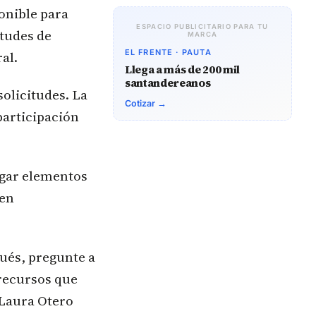
onible para
ESPACIO PUBLICITARIO PARA TU
itudes de
MARCA
EL FRENTE · PAUTA
al.
Llega a más de 200 mil
santandereanos
solicitudes. La
Cotizar →
participación
regar elementos
 en
ués, pregunte a
 recursos que
 Laura Otero