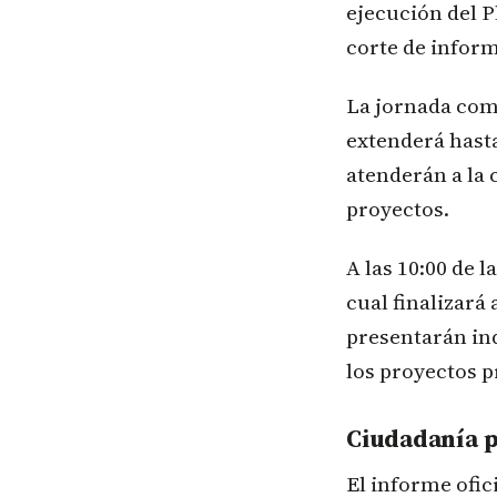
ejecución del P
corte de inform
La jornada come
extenderá hasta
atenderán a la
proyectos.
A las 10:00 de 
cual finalizará 
presentarán ind
los proyectos p
Ciudadanía p
El informe ofic