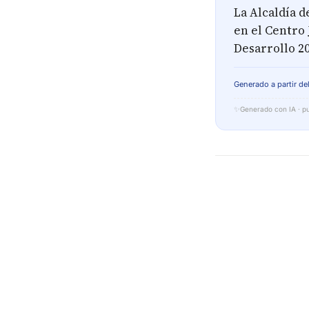
La Alcaldía 
en el Centro
Desarrollo 20
Generado a partir del
✨
Generado con IA · pu