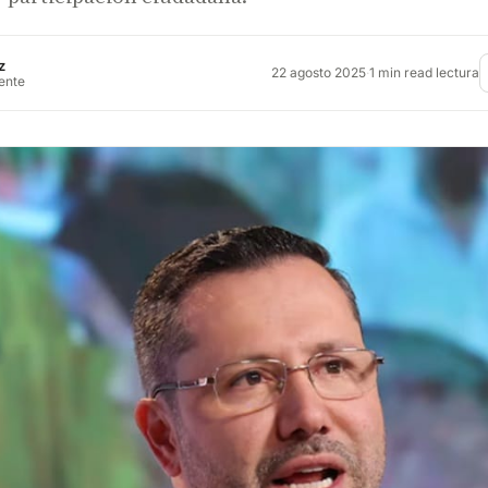
z
22 agosto 2025
·
1 min read lectura
rente