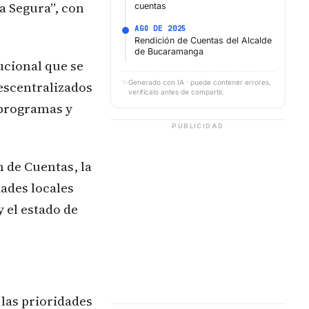
a Segura”, con
cuentas
AGO DE 2025
Rendición de Cuentas del Alcalde
de Bucaramanga
ucional que se
✨
descentralizados
Generado con IA · puede contener errores,
verifícalo antes de compartir.
 programas y
PUBLICIDAD
n de Cuentas, la
dades locales
 el estado de
 las prioridades