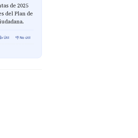
tas de 2025
s del Plan de
ciudadana.
👍 Útil
👎 No útil