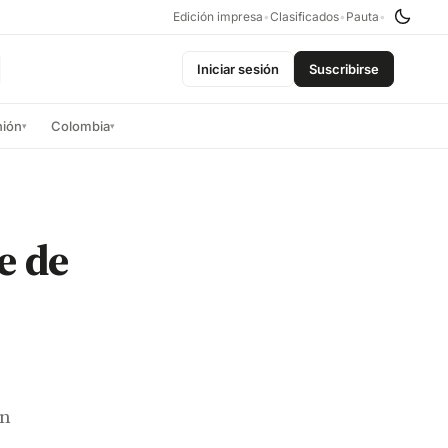
Edición impresa
•
Clasificados
•
Pauta
•
Iniciar sesión
Suscribirse
nión
Colombia
▾
▾
e de
en