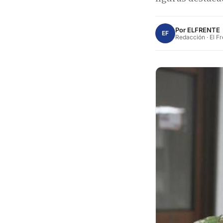
Por
ELFRENTE
EF
Redacción · El F