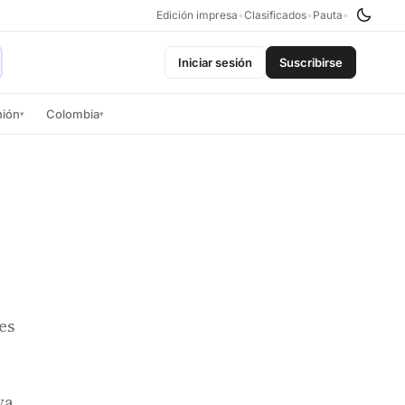
Edición impresa
•
Clasificados
•
Pauta
•
Iniciar sesión
Suscribirse
nión
Colombia
▾
▾
es
r
va.