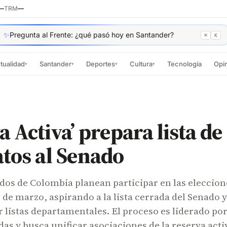
—
TRM
—
✨
Pregunta al Frente: ¿qué pasó hoy en Santander?
⌘
K
tualidad
Santander
Deportes
Cultura
Tecnología
Opi
▾
▾
▾
▾
a Activa’ prepara lista de
tos al Senado
ados de Colombia planean participar en las eleccion
de marzo, aspirando a la lista cerrada del Senado y
 listas departamentales. El proceso es liderado po
das y busca unificar asociaciones de la reserva acti