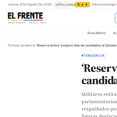
Jueves, 6 De Agosto De 2026
•
☀
Bucaramanga
Pico y placa
5 y 6
SANTANDER · DESDE 1942
Área Metro
Ac
▾
Portada
/
tendencia
/
‘Reserva Activa’ prepara lista de candidatos al Senado
TENDENCIA
‘Reserv
candida
Militares retir
parlamentarias 
respaldados por
figuras destaca