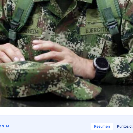
N IA
Resumen
Puntos c