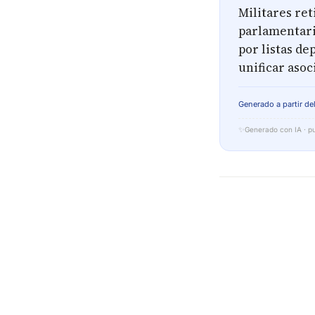
Militares ret
parlamentaria
por listas de
unificar asoc
Generado a partir del
✨
Generado con IA · pu