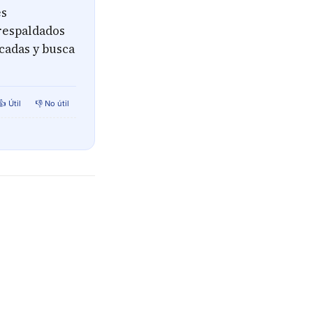
es
 respaldados
acadas y busca
👍 Útil
👎 No útil