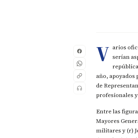
V
arios ofi
serían as
república
año, apoyados p
de Representant
profesionales y
Entre las figur
Mayores Genera
militares y (r)