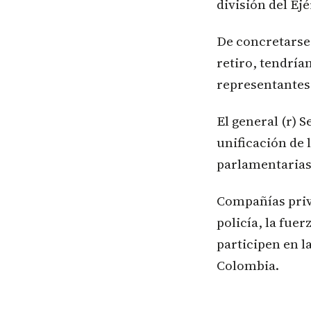
división del Ejé
De concretarse 
retiro, tendría
representantes
El general (r) 
unificación de 
parlamentarias
Compañías priva
policía, la fue
participen en 
Colombia.