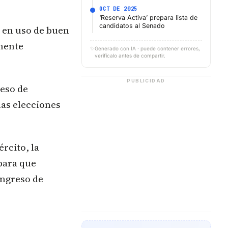
OCT DE 2025
‘Reserva Activa’ prepara lista de
candidatos al Senado
s en uso de buen
lmente
✨
Generado con IA · puede contener errores,
verifícalo antes de compartir.
PUBLICIDAD
ceso de
las elecciones
rcito, la
 para que
ongreso de