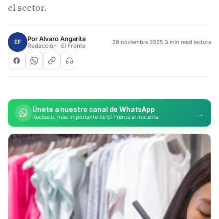
el sector.
Por
Alvaro Angarita
EF
28 noviembre 2025
·
3 min read lectura
Redacción · El Frente
Únete a nuestro canal de WhatsApp
→
Recibe lo más importante de El Frente al instante