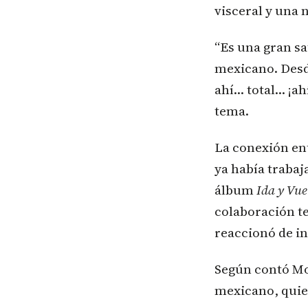
visceral y una 
“Es una gran s
mexicano. Desd
ahí… total… ¡ah
tema.
La conexión en
ya había trabaj
álbum
Ida y Vue
colaboración t
reaccionó de in
Según contó Mon
mexicano, quie