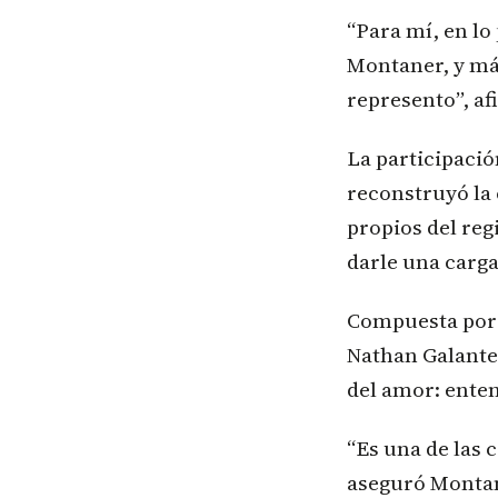
“Para mí, en lo
Montaner, y má
represento”, a
La participaci
reconstruyó la 
propios del reg
darle una carg
Compuesta por 
Nathan Galante,
del amor: enten
“Es una de las 
aseguró Montane