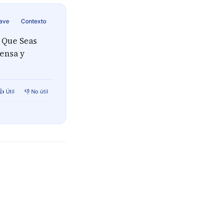
lave
Contexto
 Que Seas
ensa y
👍 Útil
👎 No útil