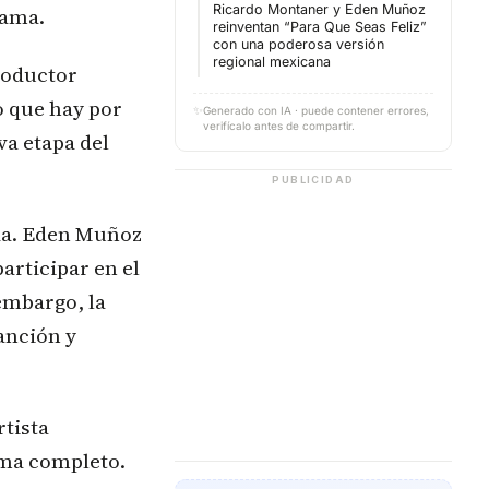
Ricardo Montaner y Eden Muñoz
 ama.
reinventan “Para Que Seas Feliz”
con una poderosa versión
regional mexicana
roductor
 que hay por
✨
Generado con IA · puede contener errores,
verifícalo antes de compartir.
va etapa del
PUBLICIDAD
da. Eden Muñoz
articipar en el
 embargo, la
anción y
rtista
ema completo.