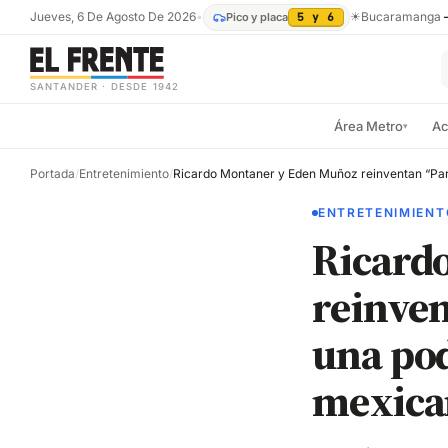
Jueves, 6 De Agosto De 2026
•
☀
Bucaramanga
Pico y placa
5 y 6
SANTANDER · DESDE 1942
Área Metro
Ac
▾
Portada
/
Entretenimiento
/
ENTRETENIMIENT
Ricard
reinven
una pod
mexica