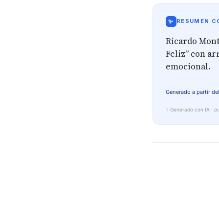
✨
RESUMEN CO
Ricardo Mont
Feliz” con a
emocional.
Generado a partir del
✨
Generado con IA · pu