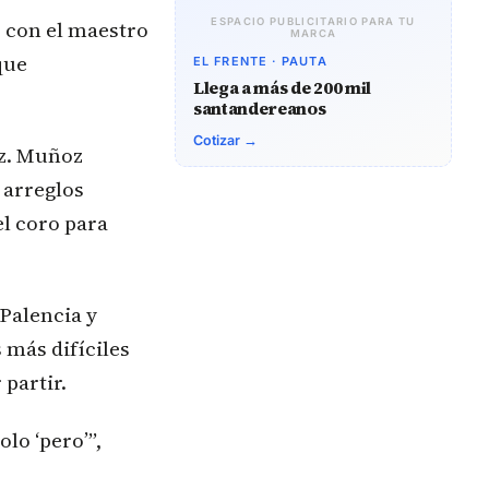
r con el maestro
ESPACIO PUBLICITARIO PARA TU
MARCA
que
EL FRENTE · PAUTA
Llega a más de 200 mil
santandereanos
Cotizar →
oz. Muñoz
 arreglos
el coro para
Palencia y
 más difíciles
partir.
lo ‘pero’”,