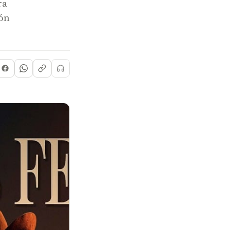
ra
ión