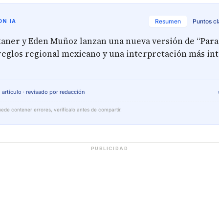
N IA
Resumen
Puntos c
aner y Eden Muñoz lanzan una nueva versión de “Para
rreglos regional mexicano y una interpretación más int
 artículo · revisado por redacción
ede contener errores, verifícalo antes de compartir.
PUBLICIDAD