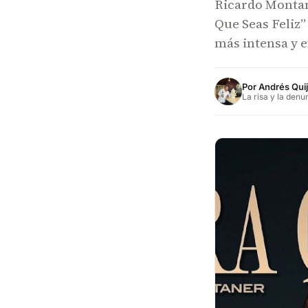
Ricardo Montan
Que Seas Feliz”
más intensa y 
Por
Andrés Qui
La risa y la denu