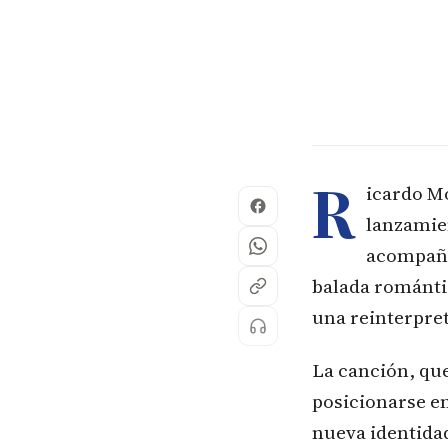
R
icardo Mo
lanzamien
acompaña
balada románti
una reinterpre
La canción, que
posicionarse en
nueva identida