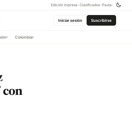
Edición impresa
•
Clasificados
•
Pauta
•
Iniciar sesión
Suscribirse
nión
Colombia
▾
▾
z
” con