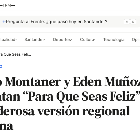
—
TRM
—
✨
Pregunta al Frente: ¿qué pasó hoy en Santander?
⌘
K
tualidad
Santander
Deportes
Cultura
Tecnología
Opi
▾
▾
▾
▾
Ricardo Montaner y Eden Muñoz reinventan “Para Que Seas Feliz” con una poderosa versión regional mexicana
O
o Montaner y Eden Muño
tan “Para Que Seas Feliz
erosa versión regional
na