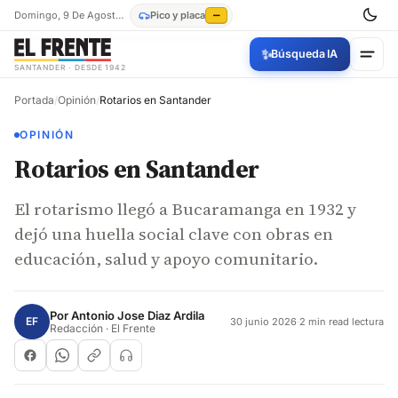
Domingo, 9 De Agosto De 2026
Pico y placa
—
✨
Búsqueda IA
SANTANDER · DESDE 1942
Portada
/
Opinión
/
Rotarios en Santander
OPINIÓN
Rotarios en Santander
El rotarismo llegó a Bucaramanga en 1932 y
dejó una huella social clave con obras en
educación, salud y apoyo comunitario.
Por
Antonio Jose Diaz Ardila
EF
30 junio 2026
·
2 min read lectura
Redacción · El Frente