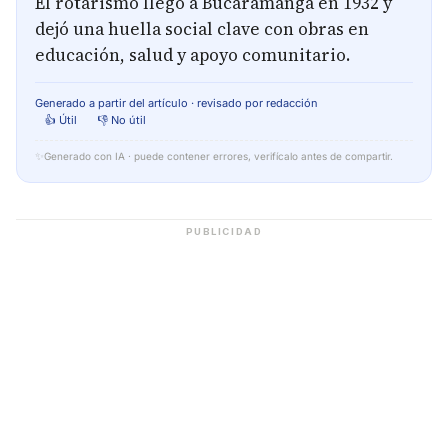
El rotarismo llegó a Bucaramanga en 1932 y
dejó una huella social clave con obras en
educación, salud y apoyo comunitario.
Generado a partir del artículo · revisado por redacción
👍 Útil
👎 No útil
✨
Generado con IA · puede contener errores, verifícalo antes de compartir.
PUBLICIDAD