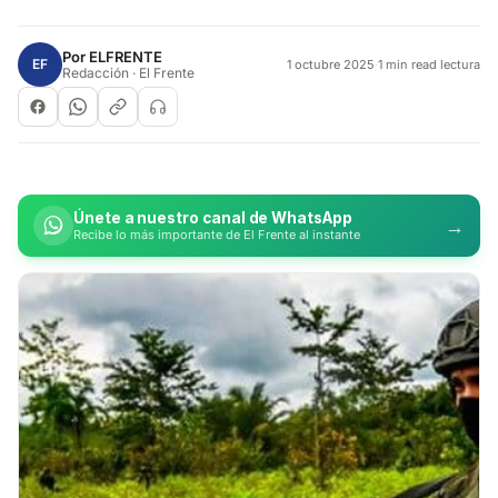
Por
ELFRENTE
EF
1 octubre 2025
·
1 min read lectura
Redacción · El Frente
Únete a nuestro canal de WhatsApp
→
Recibe lo más importante de El Frente al instante