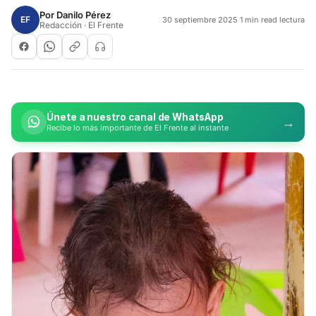
Por
Danilo Pérez
EF
30 septiembre 2025
·
1 min read lectura
Redacción · El Frente
Únete a nuestro canal de WhatsApp
→
Recibe lo más importante de El Frente al instante