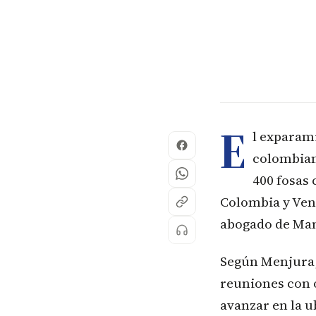
E
l exparami
colombian
400 fosas
Colombia y Ven
abogado de Man
Según Menjura, 
reuniones con o
avanzar en la u