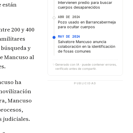
Intervienen predio para buscar
e están
cuerpos desaparecidos
ABR DE 2024
Pozo usado en Barrancabermeja
para ocultar cuerpos
tre 200 y 400
MAY DE 2024
amilitares
Salvatore Mancuso anuncia
e búsqueda y
colaboración en la identificación
de fosas comunes
de Mancuso al
es.
✨
Generado con IA · puede contener errores,
verifícalo antes de compartir.
ncuso ha
PUBLICIDAD
movilización
ura, Mancuso
procesos,
 judiciales.