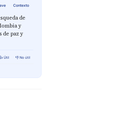
lave
Contexto
úsqueda de
lombia y
 de paz y
👍 Útil
👎 No útil