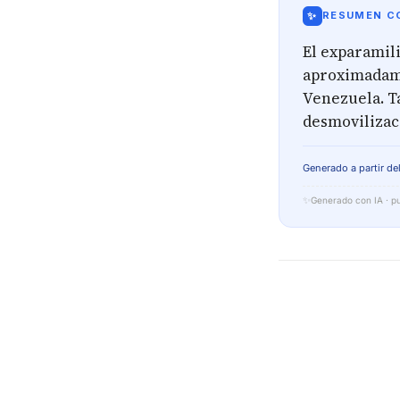
✨
RESUMEN CO
El exparamil
aproximadame
Venezuela. T
desmovilizac
Generado a partir del
✨
Generado con IA · pu