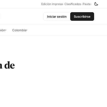
Edición impresa
•
Clasificados
•
Pauta
•
Iniciar sesión
Suscribirse
nión
Colombia
▾
▾
n de