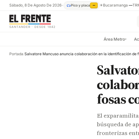
Sábado, 8 De Agosto De 2026
•
☀
Bucaramanga
—
TR
Pico y placa
—
SANTANDER · DESDE 1942
Área Metro
Ac
▾
Portada
/
Salvato
Salvat
colabor
fosas 
El exparamilit
búsqueda de a
fronterizas en