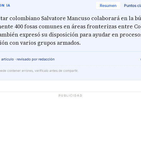
N IA
Resumen
Puntos c
itar colombiano Salvatore Mancuso colaborará en la b
nte 400 fosas comunes en áreas fronterizas entre Co
ambién expresó su disposición para ayudar en procesos
ión con varios grupos armados.
 artículo · revisado por redacción
ede contener errores, verifícalo antes de compartir.
PUBLICIDAD