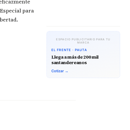
eficazmente
 Especial para
ibertad.
ESPACIO PUBLICITARIO PARA TU
MARCA
EL FRENTE · PAUTA
Llega a más de 200 mil
santandereanos
Cotizar →