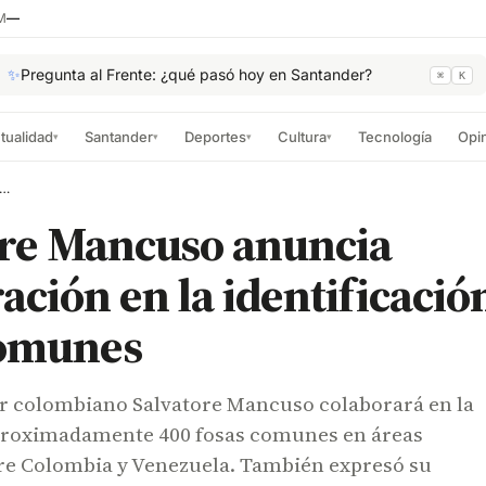
M
—
✨
Pregunta al Frente: ¿qué pasó hoy en Santander?
⌘
K
tualidad
Santander
Deportes
Cultura
Tecnología
Opi
▾
▾
▾
▾
re Mancuso anuncia colaboración en la identificación de fosas comunes
ore Mancuso anuncia
ación en la identificació
comunes
ar colombiano Salvatore Mancuso colaborará en la
proximadamente 400 fosas comunes en áreas
tre Colombia y Venezuela. También expresó su