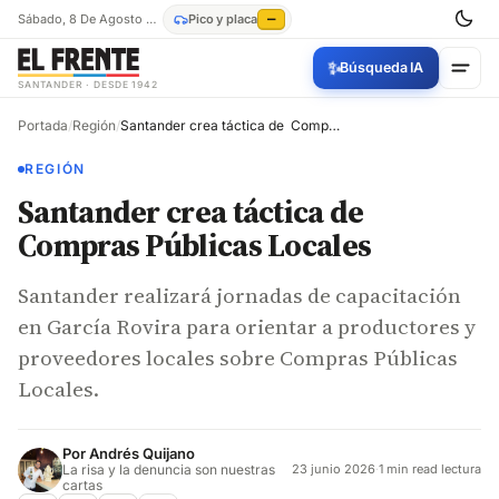
Sábado, 8 De Agosto De 2026
Pico y placa
—
✨
Búsqueda IA
SANTANDER · DESDE 1942
Portada
/
Región
/
Santander crea táctica de Compras Públicas Locales
REGIÓN
Santander crea táctica de
Compras Públicas Locales
Santander realizará jornadas de capacitación
en García Rovira para orientar a productores y
proveedores locales sobre Compras Públicas
Locales.
Por
Andrés Quijano
La risa y la denuncia son nuestras
23 junio 2026
·
1 min read lectura
cartas