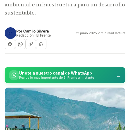
ambiental e infraestructura para un desarrollo
sustentable.
Por
Camilo Silvera
EF
13 junio 2025
·
2 min read lectura
Redacción · El Frente
Únete a nuestro canal de WhatsApp
→
Recibe lo más importante de El Frente al instante