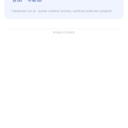
👍 Útil
👎 No útil
✨
Generado con IA · puede contener errores, verifícalo antes de compartir.
PUBLICIDAD