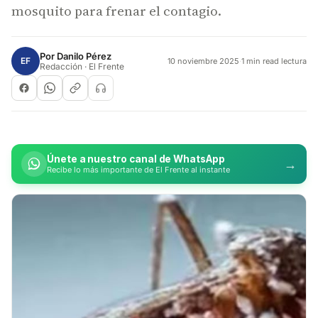
mosquito para frenar el contagio.
Por
Danilo Pérez
EF
10 noviembre 2025
·
1 min read lectura
Redacción · El Frente
Únete a nuestro canal de WhatsApp
→
Recibe lo más importante de El Frente al instante