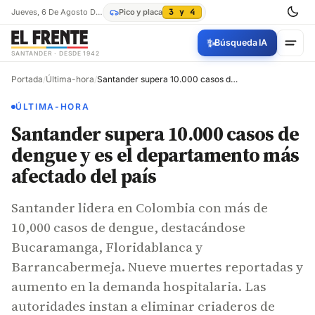
Jueves, 6 De Agosto De 2026
Pico y placa
3 y 4
✨
Búsqueda IA
SANTANDER · DESDE 1942
Portada
/
Última-hora
/
Santander supera 10.000 casos de dengue y es el departamento más afectado del país
ÚLTIMA-HORA
Santander supera 10.000 casos de
dengue y es el departamento más
afectado del país
Santander lidera en Colombia con más de
10,000 casos de dengue, destacándose
Bucaramanga, Floridablanca y
Barrancabermeja. Nueve muertes reportadas y
aumento en la demanda hospitalaria. Las
autoridades instan a eliminar criaderos de