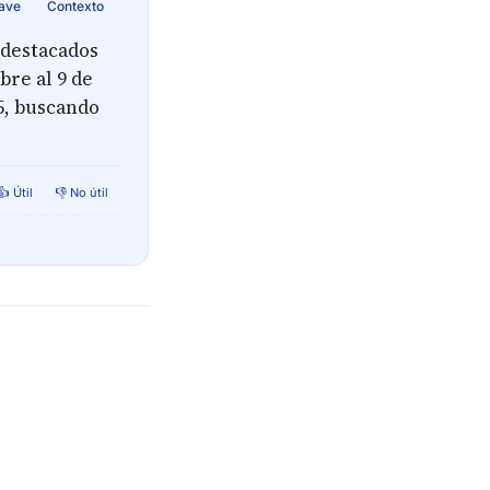
lave
Contexto
 destacados
bre al 9 de
5, buscando
👍 Útil
👎 No útil