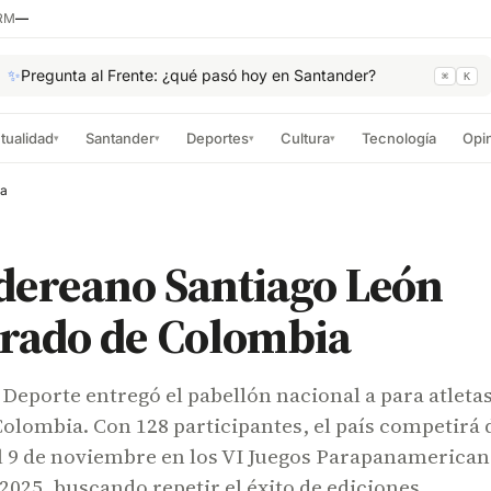
RM
—
✨
Pregunta al Frente: ¿qué pasó hoy en Santander?
⌘
K
tualidad
Santander
Deportes
Cultura
Tecnología
Opi
▾
▾
▾
▾
ia
dereano Santiago León
rado de Colombia
 Deporte entregó el pabellón nacional a para atleta
olombia. Con 128 participantes, el país competirá 
al 9 de noviembre en los VI Juegos Parapanamerica
 2025, buscando repetir el éxito de ediciones