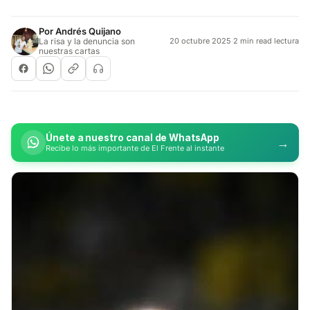
Por
Andrés Quijano
La risa y la denuncia son
20 octubre 2025
·
2 min read lectura
nuestras cartas
Únete a nuestro canal de WhatsApp
→
Recibe lo más importante de El Frente al instante