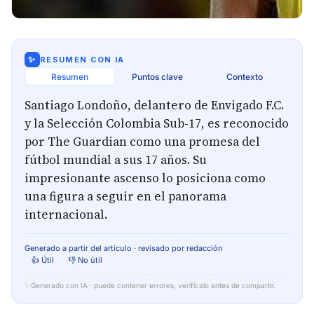
✨
RESUMEN CON IA
Resumen
Puntos clave
Contexto
Santiago Londoño, delantero de Envigado F.C.
y la Selección Colombia Sub-17, es reconocido
por The Guardian como una promesa del
fútbol mundial a sus 17 años. Su
impresionante ascenso lo posiciona como
una figura a seguir en el panorama
internacional.
Generado a partir del artículo · revisado por redacción
👍 Útil
👎 No útil
✨
Generado con IA · puede contener errores, verifícalo antes de compartir.