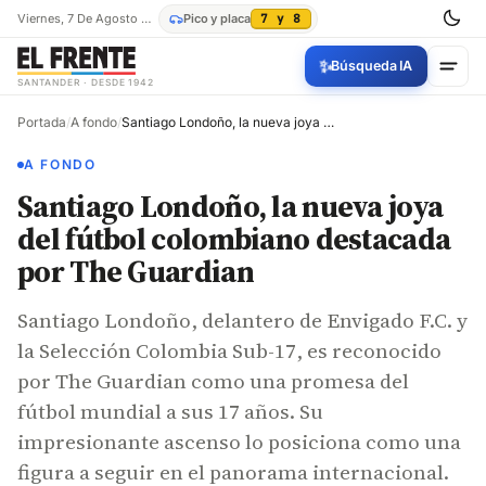
Viernes, 7 De Agosto De 2026
Pico y placa
7 y 8
✨
Búsqueda IA
SANTANDER · DESDE 1942
Portada
/
A fondo
/
Santiago Londoño, la nueva joya del fútbol colombiano destacada por The Guardian
A FONDO
Santiago Londoño, la nueva joya
del fútbol colombiano destacada
por The Guardian
Santiago Londoño, delantero de Envigado F.C. y
la Selección Colombia Sub-17, es reconocido
por The Guardian como una promesa del
fútbol mundial a sus 17 años. Su
impresionante ascenso lo posiciona como una
figura a seguir en el panorama internacional.