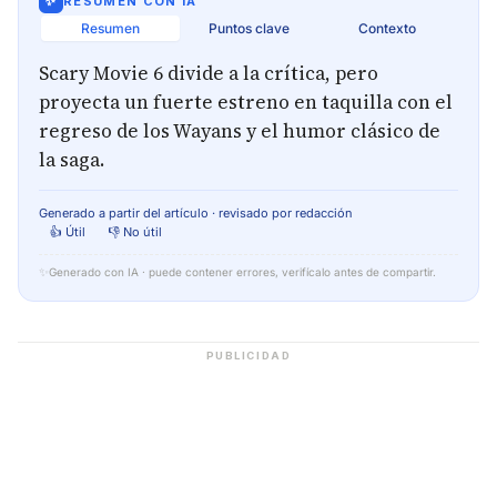
✨
RESUMEN CON IA
Resumen
Puntos clave
Contexto
Scary Movie 6 divide a la crítica, pero
proyecta un fuerte estreno en taquilla con el
regreso de los Wayans y el humor clásico de
la saga.
Generado a partir del artículo · revisado por redacción
👍 Útil
👎 No útil
✨
Generado con IA · puede contener errores, verifícalo antes de compartir.
PUBLICIDAD