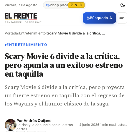
Viernes, 7 De Agosto De 2026
Pico y placa
7 y 8
✨
Búsqueda IA
SANTANDER · DESDE 1942
Portada
/
Entretenimiento
/
Scary Movie 6 divide a la crítica, pero apunta a un exitoso estreno en taquilla
ENTRETENIMIENTO
Scary Movie 6 divide a la crítica,
pero apunta a un exitoso estreno
en taquilla
Scary Movie 6 divide a la crítica, pero proyecta
un fuerte estreno en taquilla con el regreso de
los Wayans y el humor clásico de la saga.
Por
Andrés Quijano
La risa y la denuncia son nuestras
4 junio 2026
·
1 min read lectura
cartas