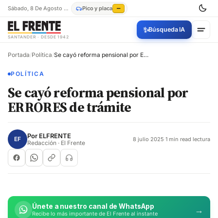
Sábado, 8 De Agosto De 2026
Pico y placa
—
✨
Búsqueda IA
SANTANDER · DESDE 1942
Portada
/
Política
/
Se cayó reforma pensional por ERRORES de trámite
POLÍTICA
Se cayó reforma pensional por
ERRORES de trámite
Por
ELFRENTE
EF
8 julio 2025
·
1 min read lectura
Redacción · El Frente
Únete a nuestro canal de WhatsApp
→
Recibe lo más importante de El Frente al instante